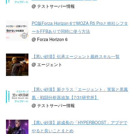
@ テストサーバー情報
PC版Forza Horizon 6でMOZA R5 Proと他社シフタ
ーをFFBありで同時に使う方法
@ Forza Horizon 6
【黒い砂漠】伝承エージェント最終スキル一覧
@ エージェント
【黒い砂漠】新クラス「エージェント」実装と黒鳳
凰・戦闘分析器追加【7/31研究所】
@ テストサーバー情報
【黒い砂漠】超成長の「HYPERBOOST」アプデで
やると良いことまとめ