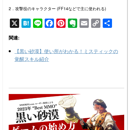
2．攻撃役のキャラクター (FF14などで主に使われる)
X
H
Li
F
Pi
E
E
C
共
at
n
a
nt
v
m
o
有
関連:
e
e
c
er
er
ail
p
n
e
e
n
y
【黒い砂漠】使い所がわかる！ミスティックの
a
b
st
ot
Li
覚醒スキル紹介
o
e
n
o
k
k