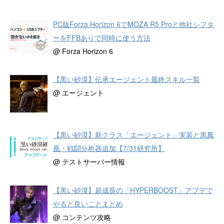
PC版Forza Horizon 6でMOZA R5 Proと他社シフタ
ーをFFBありで同時に使う方法
@ Forza Horizon 6
【黒い砂漠】伝承エージェント最終スキル一覧
@ エージェント
【黒い砂漠】新クラス「エージェント」実装と黒鳳
凰・戦闘分析器追加【7/31研究所】
@ テストサーバー情報
【黒い砂漠】超成長の「HYPERBOOST」アプデで
やると良いことまとめ
@ コンテンツ攻略