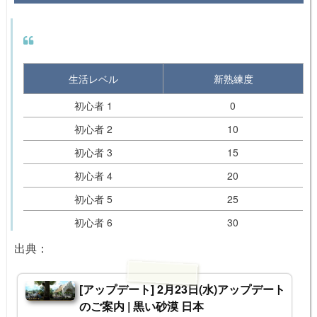
生活レベル
新熟練度
初心者 1
0
初心者 2
10
初心者 3
15
初心者 4
20
初心者 5
25
初心者 6
30
初心者 7
35
出典：
初心者 8
40
[アップデート] 2月23日(水)アップデート
初心者 9
45
のご案内 | 黒い砂漠 日本
初心者 10
50