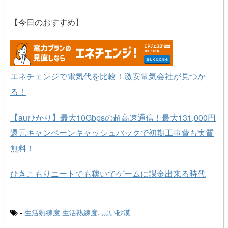
道人 26
680
【今日のおすすめ】
道人 27
685
道人 28
690
道人 29
695
エネチェンジで電気代を比較！激安電気会社が見つか
道人 30
700
る！
道人 31
705
道人 32
710
【auひかり】最大10Gbpsの超高速通信！最大131,000円
還元キャンペーンキャッシュバックで初期工事費も実質
道人 33
715
無料！
道人 34
720
道人 35
725
ひきこもりニートでも稼いでゲームに課金出来る時代
道人 36
730
道人 37
735
-
生活熟練度
生活熟練度
,
黒い砂漠
道人 38
740