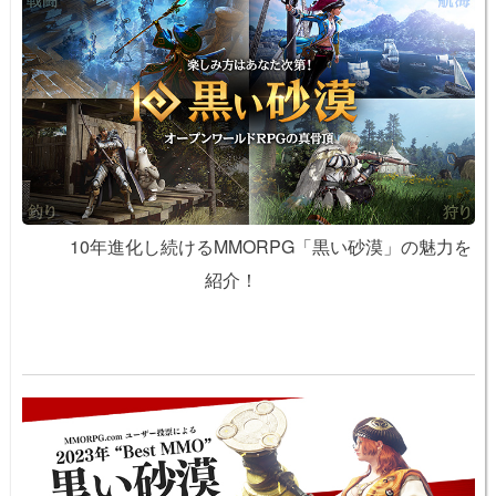
熟練 4
190
熟練 5
200
熟練 6
210
熟練 7
220
熟練 8
230
熟練 9
240
熟練 10
250
10年進化し続けるMMORPG「黒い砂漠」の魅力を
専門 1
260
紹介！
専門 2
270
専門 3
280
専門 4
290
専門 5
300
専門 6
310
専門 7
320