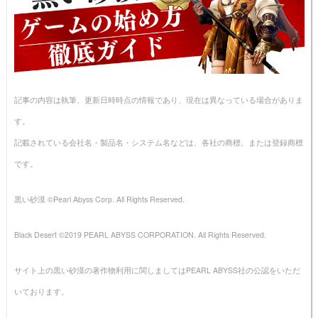
専門 8
330
専門 9
340
専門 10
350
職人 1
355
記事の内容は執筆、更新日時時点の情報であり、現在は異なっている場合がありま
職人 2
360
す。
職人 3
365
記載されている会社名・製品名・システム名などは、各社の商標、または登録商標
職人 4
370
です。
職人 5
375
黒い砂漠 ©Pearl Abyss Corp. All Rights Reserved.
職人 6
380
職人 7
385
Black Desert ©2019 PEARL ABYSS CORPORATION. All Rights Reserved.
職人 8
390
サイト上の黒い砂漠の著作物利用に関しましてはPEARL ABYSS社の公認をいただ
職人 9
395
いております。
職人 10
400