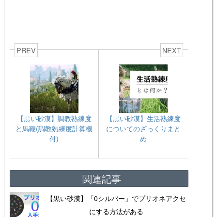
道人 39
745
道人 40
750
道人 41
755
PREV
NEXT
道人 42
760
道人 43
765
道人 44
770
道人 45
775
道人 46
780
【黒い砂漠】調教熟練度
【黒い砂漠】生活熟練度
と馬鞭(調教熟練度計算機
についてのざっくりまと
道人 47
785
付)
め
道人 48
790
道人 49
795
関連記事
道人 50
800
【黒い砂漠】「0シルバー」でプリオネアクセ
にする方法がある