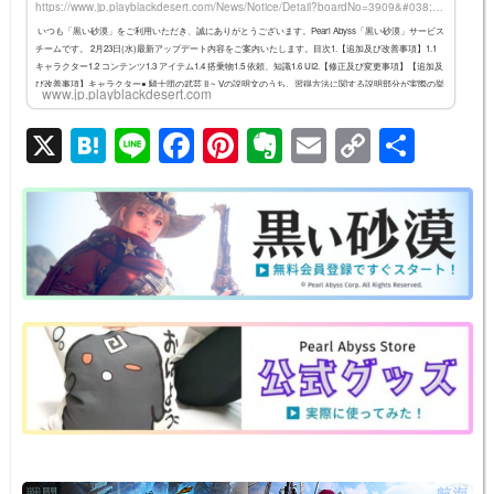
https://www.jp.playblackdesert.com/News/Notice/Detail?boardNo=3909&#038;countryType=ja-JP&#038;boardType=2&#038;searchType=&#038;searchText=&#038;currentPage=1
見習い 1
60
いつも「黒い砂漠」をご利用いただき、誠にありがとうございます。Pearl Abyss「黒い砂漠」サービス
チームです。 2月23日(水)最新アップデート内容をご案内いたします。目次1.【追加及び改善事項】1.1
キャラクター1.2 コンテンツ1.3 アイテム1.4 搭乗物1.5 依頼、知識1.6 UI2.【修正及び変更事項】【追加及
見習い 2
70
び改善事項】キャラクター● 騎士団の武芸 II ~ Vの説明文のうち、習得方法に関する説明部分が実際の挙
www.jp.playblackdesert.com
動とは異なる内容で表記されていた現象が修正されました。● 死神の疾風を使用した時に、特定の状況
見習い 3
80
でMPを消費して...
X
H
Li
F
Pi
E
E
C
共
見習い 4
90
at
n
a
nt
v
m
o
有
見習い 5
100
e
e
c
er
er
ail
p
見習い 6
110
n
e
e
n
y
見習い 7
120
a
b
st
ot
Li
見習い 8
130
o
e
n
見習い 9
140
o
k
見習い 10
150
k
熟練 1
160
熟練 2
170
熟練 3
180