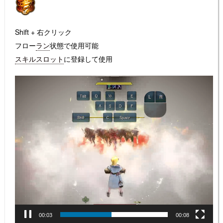
Shift + 右クリック
フロー
ラン
状態で使用可能
スキルスロット
に登録して使用
動
画
プ
レ
ー
ヤ
ー
00:04
00:08