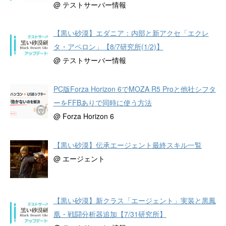
@ テストサーバー情報
【黒い砂漠】エダニア：内部と新アクセ「エクレ
タ・アペロン」【8/7研究所(1/2)】
@ テストサーバー情報
PC版Forza Horizon 6でMOZA R5 Proと他社シフタ
ーをFFBありで同時に使う方法
@ Forza Horizon 6
【黒い砂漠】伝承エージェント最終スキル一覧
@ エージェント
【黒い砂漠】新クラス「エージェント」実装と黒鳳
凰・戦闘分析器追加【7/31研究所】