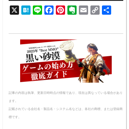
X
H
Li
F
Pi
E
E
C
共
at
n
a
nt
v
m
o
有
e
e
c
er
er
ail
p
n
e
e
n
y
a
b
st
ot
Li
o
e
n
o
k
k
記事の内容は執筆、更新日時時点の情報であり、現在は異なっている場合があり
ます。
記載されている会社名・製品名・システム名などは、各社の商標、または登録商
標です。