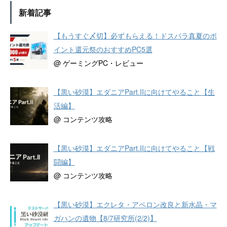
新着記事
【もうすぐ〆切】必ずもらえる！ドスパラ真夏のポ
イント還元祭のおすすめPC5選
@ ゲーミングPC・レビュー
【黒い砂漠】エダニアPart.IIに向けてやること【生
活編】
@ コンテンツ攻略
【黒い砂漠】エダニアPart.IIに向けてやること【戦
闘編】
@ コンテンツ攻略
【黒い砂漠】エクレタ・アペロン改良と新水晶・マ
ガハンの遺物【8/7研究所(2/2)】