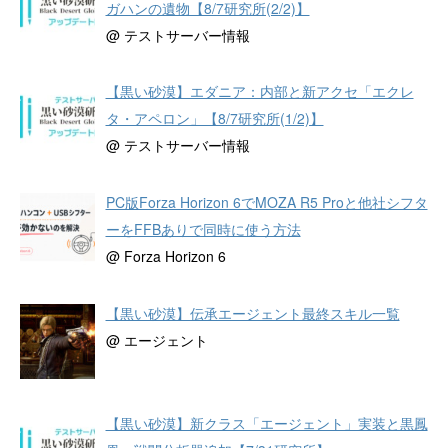
ガハンの遺物【8/7研究所(2/2)】
@ テストサーバー情報
【黒い砂漠】エダニア：内部と新アクセ「エクレ
タ・アペロン」【8/7研究所(1/2)】
@ テストサーバー情報
PC版Forza Horizon 6でMOZA R5 Proと他社シフタ
ーをFFBありで同時に使う方法
@ Forza Horizon 6
【黒い砂漠】伝承エージェント最終スキル一覧
@ エージェント
【黒い砂漠】新クラス「エージェント」実装と黒鳳