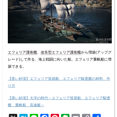
エフェリア護衛艦
、
改良型エフェリア護衛艦
から増築(アップグ
レード)して作る、海上戦闘に向いた船。エフェリア重帆船に増
築できる。
【黒い砂漠】エフェリア貿易船、エフェリア駆逐艦の材料、作
り方
【黒い砂漠】大洋の時代～エフェリア貿易船、エフェリア駆逐
艦、重帆船、高速艇～