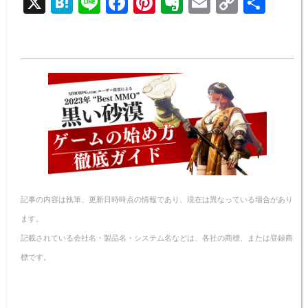
X
H
Li
F
Pi
E
E
C
共
at
n
a
nt
v
m
o
有
e
e
c
er
er
ail
p
n
e
e
n
y
a
b
st
ot
Li
o
e
n
o
k
k
記事の内容は執筆、更新日時時点の情報であり、現在は異なっている場合があり
ます。
記載されている会社名・製品名・システム名などは、各社の商標、または登録商
標です。