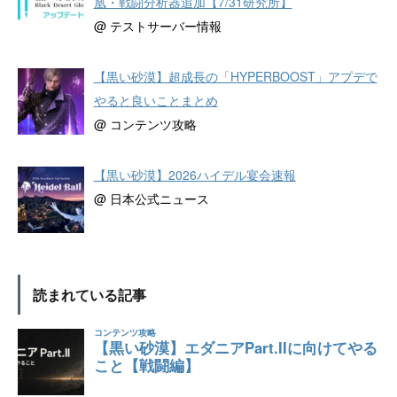
凰・戦闘分析器追加【7/31研究所】
@ テストサーバー情報
【黒い砂漠】超成長の「HYPERBOOST」アプデで
やると良いことまとめ
@ コンテンツ攻略
【黒い砂漠】2026ハイデル宴会速報
@ 日本公式ニュース
読まれている記事