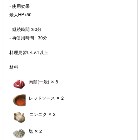
- 使用効果
最大HP+50
- 継続時間 :60分
- 再使用時間 : 30分
料理見習いLv.1以上
材料
肉類(一般)
✕ 8
レッドソース
✕ 2
ニンニク ✕ 2
塩 ✕ 2