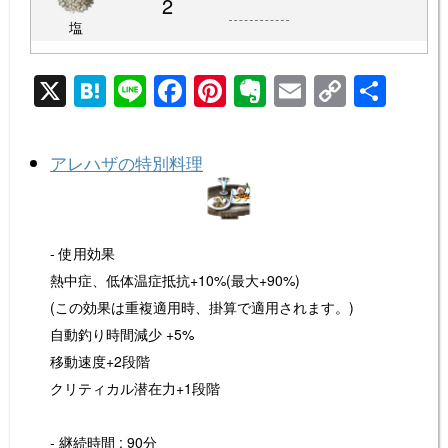
2
塩
X
H
Li
F
Pi
E
E
C
共
at
n
a
nt
v
m
o
有
e
e
c
er
er
ail
p
アレハザの特別料理
n
e
e
n
y
a
b
st
ot
Li
o
e
n
- 使用効果
o
k
熱中症、低体温症抵抗+10%(最大+90%)
k
(この効果は重複適用時、掛算で適用されます。)
自動釣り時間減少 +5%
移動速度+2段階
クリティカル潜在力+1段階
- 継続時間 : 90分