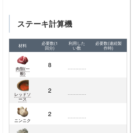
ステーキ計算機
必要数(1
利用した
必要数(連続製
材料
回分)
い数
作時)
8
肉類(一
般)
2
レッドソ
ース
2
ニンニク