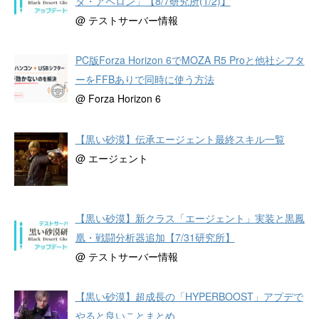
タ・アペロン」【8/7研究所(1/2)】
@ テストサーバー情報
PC版Forza Horizon 6でMOZA R5 Proと他社シフタ
ーをFFBありで同時に使う方法
@ Forza Horizon 6
【黒い砂漠】伝承エージェント最終スキル一覧
@ エージェント
【黒い砂漠】新クラス「エージェント」実装と黒鳳
凰・戦闘分析器追加【7/31研究所】
@ テストサーバー情報
【黒い砂漠】超成長の「HYPERBOOST」アプデで
やると良いことまとめ