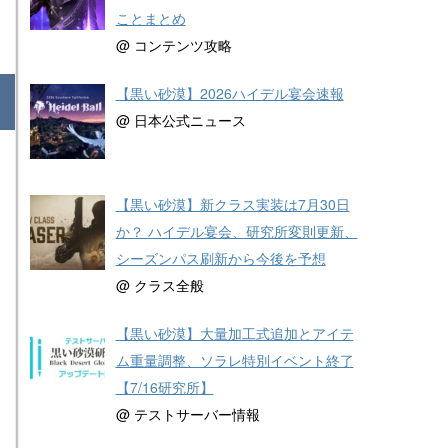
ことまとめ
@ コンテンツ攻略
【黒い砂漠】2026ハイデル宴会速報
@ 日本公式ニュース
【黒い砂漠】新クラス実装は7月30日
か？ ハイデル宴会、研究所変則更新、
シーズンパス刷新から今後を予想
@ クラス全般
【黒い砂漠】大量加工式追加とアイテ
ム重量調整、ソラレ特別イベント終了
【7/16研究所】
@ テストサーバー情報