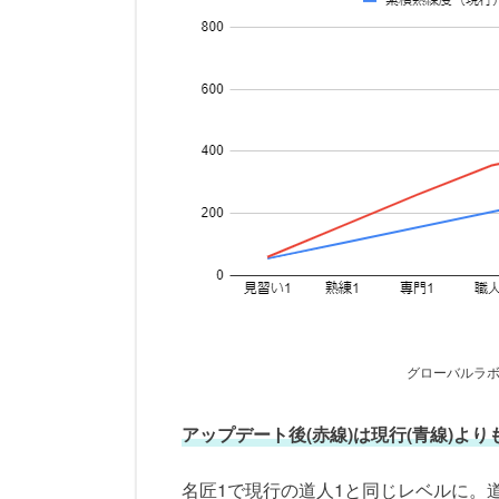
グローバルラ
アップデート後(赤線)は現行(青線)よ
名匠1で現行の道人1と同じレベルに。