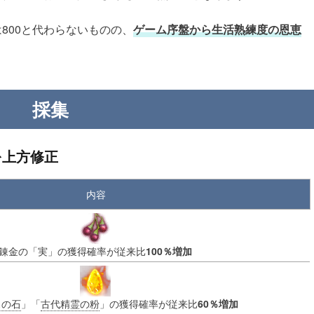
800と代わらないものの、
ゲーム序盤から生活熟練度の恩恵
採集
を上方修正
内容
錬金の「実」の獲得確率が従来比
100％増加
スの石
」「
古代精霊の粉
」の獲得確率が従来比
60％増加