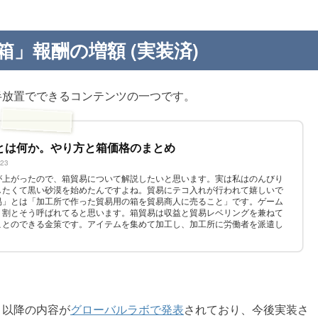
箱」報酬の増額 (実装済)
半放置でできるコンテンツの一つです。
とは何か。やり方と箱価格のまとめ
223
が上がったので、箱貿易について解説したいと思います。実は私はのんびり
したくて黒い砂漠を始めたんですよね。貿易にテコ入れが行われて嬉しいで
易」とは「加工所で作った貿易用の箱を貿易商人に売ること」です。ゲーム
、割とそう呼ばれてると思います。箱貿易は収益と貿易レベリングを兼ねて
ことのできる金策です。アイテムを集めて加工し、加工所に労働者を派遣し
ります。...
、以降の内容が
グローバルラボで発表
されており、今後実装さ