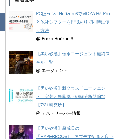
PC版Forza Horizon 6でMOZA R5 Pro
と他社シフターをFFBありで同時に使
う方法
@ Forza Horizon 6
【黒い砂漠】伝承エージェント最終ス
キル一覧
@ エージェント
【黒い砂漠】新クラス「エージェン
ト」実装と黒鳳凰・戦闘分析器追加
【7/31研究所】
@ テストサーバー情報
【黒い砂漠】超成長の
「HYPERBOOST」アプデでやると良い