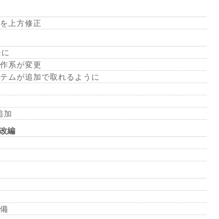
を上方修正
発に
作系が変更
テムが追加で取れるように
追加
)改編
備