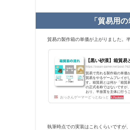
「貿易用の
貿易の製作箱の単価が上がりました。
【黒い砂漠】箱貿易
https://ossan-gamer.net/post-76
貿易で売れる製作箱の単価
貿易をやるゲームプレイが
す。箱貿易とは何か「箱貿
の正式名称ではないですが
おり、半放置を主体に行う
て「箱」にし、それを遠方で売
おっさんゲーマーどっとねっと
4 Pockets
執筆時点での実装はこれくらいですが