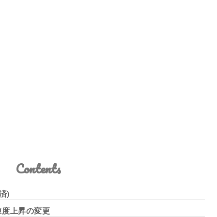
Contents
済)
練度上昇の変更