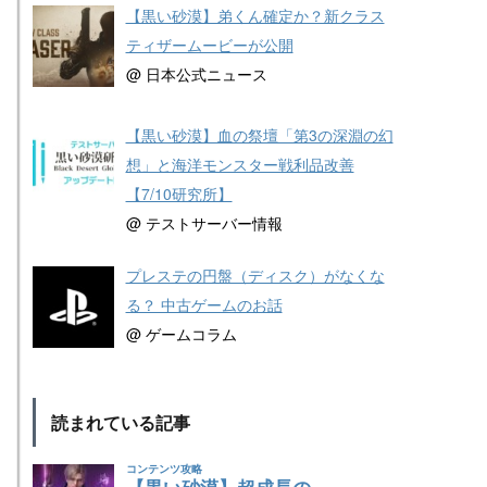
【黒い砂漠】弟くん確定か？新クラス
ティザームービーが公開
@ 日本公式ニュース
【黒い砂漠】血の祭壇「第3の深淵の幻
想」と海洋モンスター戦利品改善
【7/10研究所】
@ テストサーバー情報
プレステの円盤（ディスク）がなくな
る？ 中古ゲームのお話
@ ゲームコラム
読まれている記事