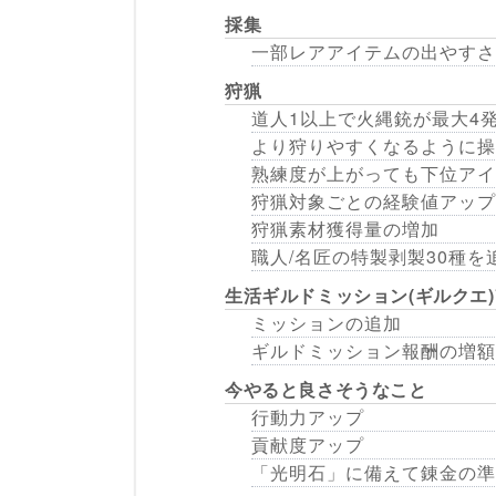
採集
一部レアアイテムの出やすさ
狩猟
道人1以上で火縄銃が最大4
より狩りやすくなるように操
熟練度が上がっても下位アイ
狩猟対象ごとの経験値アップ
狩猟素材獲得量の増加
職人/名匠の特製剥製30種を
生活ギルドミッション(ギルクエ
ミッションの追加
ギルドミッション報酬の増額
今やると良さそうなこと
行動力アップ
貢献度アップ
「光明石」に備えて錬金の準