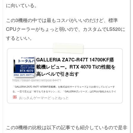
に向いている。
この3機種の中では最もコスパがいいのだけど、標準
CPUクーラーがちょっと弱いので、カスタムでLS520に
するといい。
GALLERIA ZA7C-R47T 14700KF搭
載機レビュー。RTX 4070 Tiの性能を
高レベルで引き出す
https://ossan-gamer.net/post-94471
「GALLERIA ZA7C-R47T 14700KF搭載機」を株式会社サードウェーブよりお借りしてレビューす
る。一言で言えば「何でもできるマシン」だ。「GALLERIA Zシリーズ」はCPUが強化されたライ
ンナップで、当機は14世代Intel Coreプロセッサの中でも強力な「i7-14700KF」を搭載する。前世代
おっさんゲーマーどっとねっと
の13700KFと比べるとコアが4つ増えて動作クロックも上がり、ゲーム性能もマルチスレッド性能
も高くなっている。グラフィックボードはGeForce RTX 4070 Ti 12GBを搭載している。ゲームや設
定によっては4Kゲーミングも十分視野に入ってくるスペックだ。「PCで...
この3機種の比較は以下の記事でも紹介しているので是非