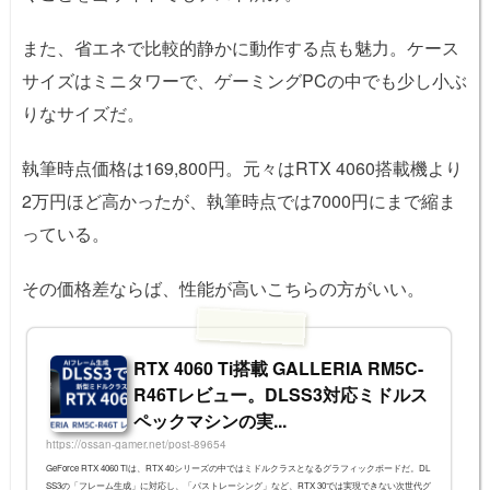
また、省エネで比較的静かに動作する点も魅力。ケース
サイズはミニタワーで、ゲーミングPCの中でも少し小ぶ
りなサイズだ。
執筆時点価格は169,800円。元々はRTX 4060搭載機より
2万円ほど高かったが、執筆時点では7000円にまで縮ま
っている。
その価格差ならば、性能が高いこちらの方がいい。
RTX 4060 Ti搭載 GALLERIA RM5C-
R46Tレビュー。DLSS3対応ミドルス
ペックマシンの実...
https://ossan-gamer.net/post-89654
GeForce RTX 4060 Tiは、RTX 40シリーズの中ではミドルクラスとなるグラフィックボードだ。DL
SS3の「フレーム生成」に対応し、「パストレーシング」など、RTX 30では実現できない次世代グ