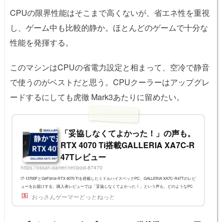
CPUの限界性能はそこまで高くないが、省エネ性を重視
し、ゲーム中も比較的静か。ほとんどのゲームで十分な
性能を発揮する。
このマシンはCPUの省電力設定と相まって、空冷で静音
で使うのがベストだと思う。CPUクーラーはアップグレ
ードするにしても虎徹 Mark3あたりに留めたい。
「妥協しなくてよかった！」の声も。
RTX 4070 Ti搭載GALLERIA XA7C-R
47Tレビュー
https://ossan-gamer.net/post-87470
i7-13700FとGeForce RTX 4070 Tiを搭載したミドルハイスペックPC、GALLERIA XA7C-R47Tのレビ
ューをお届けする。購入者レビューでは「妥協しなくてよかった！」という声も。どのようなPC
なのかをじっくり紹介していきたい。※2024/1/6 代替機種、後継機種について紹介2023/9/15 Starfield
おっさんゲーマーどっとねっと
のデータを追加2023/8/30 ARMORED CORE VI FIRES OF RUBICONのデータを追加2024年1月現在
は3つの選択肢GALLERIA XA7C-R47Tは、この記事で紹介しているスペックから一部仕様が変更に
なり、価格も変わっている。GALLERIA製品一覧ページより2023年に、GA...