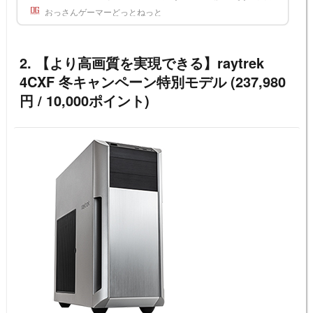
ラフィックスを楽しむことができる。そんなRTX 4060 Tiを搭載するゲーミングPC「GALLERIA R
おっさんゲーマーどっとねっと
M5C-R46T」をレビューする。ミニタワーで取り回しも良いPCだ。RTX 4060 Tiでは前世代のRTX
3060 Tiと同じく8GBのVRAMを搭載する。これが最新ゲームに対して十分ではないという評価も散
見するので、その点も詳しく見ていきたい。 { "image": &quot...
2. 【より高画質を実現できる】raytrek
4CXF 冬キャンペーン特別モデル (237,980
円 / 10,000ポイント)