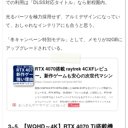
での利用は「DLSS対応タイトル」なら射程圏内。
光るパーツを極力採用せず、アルミデザインになってい
て、おしゃれなインテリアにも合うと思う。
「冬キャンペーン特別モデル」として、メモリが32GBに
アップグレードされている。
RTX 4070搭載 raytrek 4CXFレビュ
ー。新作ゲームも安心の次世代マシン
https://ossan-gamer.net/post-88762
最新のGeForce RTX 4070を搭載したraytrek 4CXFを主にゲーミング用途でレ
ビューする。RTX 4070は、DLSS3の「フレーム生成」に対応した、RTX 40
シリーズの中ではミドルアッパークラスとなるグラフィックボードだ。「パ
ストレーシング」など、RTX 30では実現できない次世代グラフィックスを
おっさんゲーマーどっとねっと
1 Pocket
楽しむことができる。RTX 4070では前世代のRTX 3070より4GB多くなった1
2GBのVRAMを搭載することも特徴だ。これは、最近の高画質ゲームや、流
行の画像AIなどに対応できる容量だ。全体的に高負荷状態でも静かで省エネ
な設計となっていて、使用時の快...
3~5. 【WQHD～4K】RTX 4070 Ti搭載機