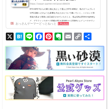
https://ossan-gamer.net/post-88609
RTX 3070 Tiからの乗り換え先として選んだRTX 4090が、私のゲームプレイ
やPC活動へどのような影響を与えたかについて書いていく。ハイエンド所
有欲の高まり簡単に自己紹介させていただくと、私はGALLERIAやraytrekな
ど、グラフィックボード搭載のPCを2018年から定期的にレビューさせてい
おっさんゲーマーどっとねっと
3 Pockets
ただいているPCゲーマーだ。RTX 4090にするまで、個人的に使っていたの
はRTX 3070 Tiであった。かつてローエンドを買った直後にSKYRIMが出て痛
X
H
Li
F
Pi
E
E
C
共
い目に遭ったので、その後はだいたい80番台近くのGeForceを選ぶユーザー
として慎ましく暮らしていた。&nb...
at
n
a
nt
v
m
o
有
e
e
c
er
er
ail
p
n
e
e
n
y
a
b
st
ot
Li
o
e
n
o
k
k