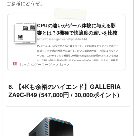
ご参考にどうぞ。
CPUの違いがゲーム体験に与える影
響とは？3機種で快適度の違いを比較
https://ossan-gamer.net/post-94744
PCゲームは、CPUで色々な計算を行って、その結果をグラフィックボード
が描くことで1枚の画面が完成する。だいぶ抽象的だが、下図のようなイメ
ージだ。このサイクルを1秒間で60回行えれば60fps(秒間60コマ)というわけ
だ。CPUとGPUの性能が高いほどなめらかなゲーム画面になるが、消費電
おっさんゲーマーどっとねっと
力量が増え、冷却ファンがうるさくなりがちという欠点もある。そこで今回
は、CPU性能が違う場合にパフォーマンスや快適度がどのくらい違うのかを
見てみようと思う。※本稿の内容は個人のテストによる計測値で、値を保証
するものではありません。今回利...
6. 【4Kも余裕のハイエンド】GALLERIA
ZA9C-R49 (547,800円 / 30,000ポイント)