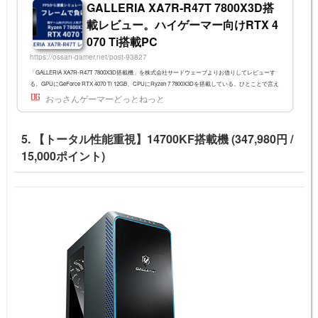
GALLERIA XA7R-R47T 7800X3D搭
載レビュー。ハイゲーマー向けRTX 4
070 Ti搭載PC
https://ossan-gamer.net/post-93827
「GALLERIA XA7R-R47T 7800X3D搭載機」を株式会社サードウェーブよりお借りしてレビューす
る。GPUにGeForce RTX 4070 Ti 12GB、CPUにRyzen 7 7800X3Dを搭載している。ひとことで言え
ば「速さと画質の両立を求める人のマシン」だ。高いフレームレートを出したいFPSやアクショ
おっさんゲーマーどっとねっと
ン、CPUがボトルネックになるオープンワールドタイトル、計算量が命のシミュレーションゲーム
などに向いている。 { "image": "https://ossan-gamer.net/files/img/SK.png", "title": "サードウェーブ GAL
LERIA XA7R-R47T(780...
5. 【トータル性能重視】14700KF搭載機 (347,980円 /
15,000ポイント)