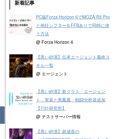
新着記事
PC版Forza Horizon 6でMOZA R5 Pro
と他社シフターをFFBありで同時に使
う方法
@ Forza Horizon 6
【黒い砂漠】伝承エージェント最終ス
キル一覧
@ エージェント
【黒い砂漠】新クラス「エージェン
ト」実装と黒鳳凰・戦闘分析器追加
【7/31研究所】
@ テストサーバー情報
【黒い砂漠】超成長の