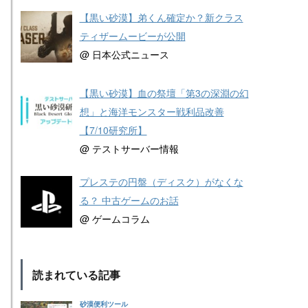
【黒い砂漠】弟くん確定か？新クラス
ティザームービーが公開
@ 日本公式ニュース
【黒い砂漠】血の祭壇「第3の深淵の幻
想」と海洋モンスター戦利品改善
【7/10研究所】
@ テストサーバー情報
プレステの円盤（ディスク）がなくな
る？ 中古ゲームのお話
@ ゲームコラム
読まれている記事