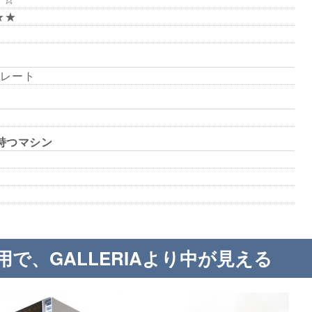
★★★
レート
持つマシン
で、GALLERIAより中が見える