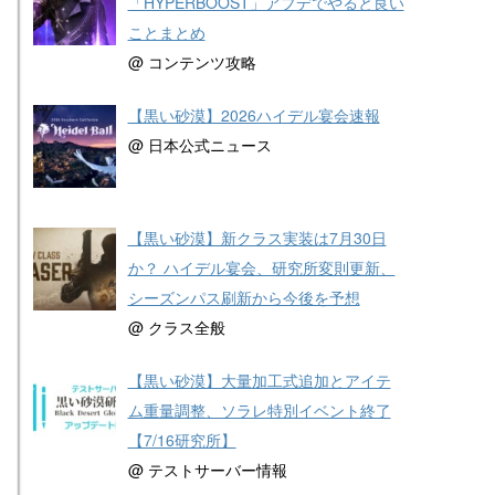
「HYPERBOOST」アプデでやると良い
ことまとめ
@ コンテンツ攻略
【黒い砂漠】2026ハイデル宴会速報
@ 日本公式ニュース
【黒い砂漠】新クラス実装は7月30日
か？ ハイデル宴会、研究所変則更新、
シーズンパス刷新から今後を予想
@ クラス全般
【黒い砂漠】大量加工式追加とアイテ
ム重量調整、ソラレ特別イベント終了
【7/16研究所】
@ テストサーバー情報