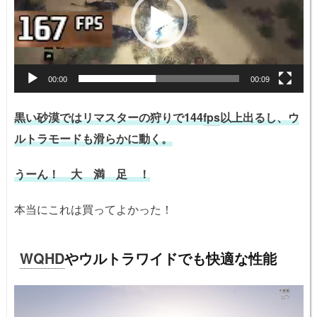
レ
ー
ヤ
ー
00:00
00:09
黒い砂漠ではリマスターの狩りで144
fps
以上出るし、ウ
ルトラモードも滑らかに動く。
うーん！ 大 満 足 ！
本当にこれは買ってよかった！
WQHD
やウルトラワイドでも快適な性能