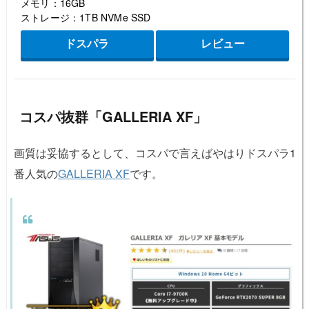
メモリ：16GB
ストレージ：1TB NVMe SSD
ドスパラ
レビュー
コスパ抜群「GALLERIA XF」
画質は妥協するとして、コスパで言えばやはりドスパラ1
番人気の
GALLERIA XF
です。