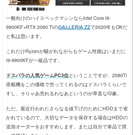
一般向けのハイスペックマシンならIntel Core i9-
9900KF+RTX 2080 Tiの
GALLERIA ZZ
で2020年もOKだ
と私は思います。
これだけRyzenが騒がれながらもゲーム性能はいまだに
i9-9900KFが一級品です。
ドスパラの人気ゲームPC3位
ということですが、2080Ti
搭載機をこの価格で売ってくれるのはドスパラくらいで
すし、そりゃあ売れるわなあというのが率直な印象。
ただ、最近行われたさらなる値下げのために
HDD
まで省
かれているので、大切なデータを保存する場合は
HDD
の
追加オーダーをおすすめします。または自分で単品で買