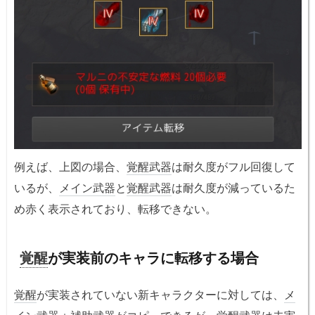
例えば、上図の場合、
覚醒武器
は耐久度がフル回復して
いるが、
メイン武器
と
覚醒武器
は耐久度が減っているた
め赤く表示されており、転移できない。
覚醒
が実装前のキャラに転移する場合
覚醒
が実装されていない新キャラクターに対しては、
メ