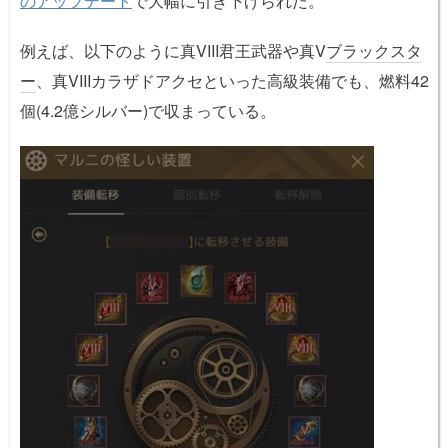
のアップデート
で大幅に引き下げられた。
例えば、以下のように真VIII君王武器や真V
ブラックスタ
ー
、真VIIIカラザドアクセといった高級装備でも、燃料42
個(4.2億シルバー)で収まっている。