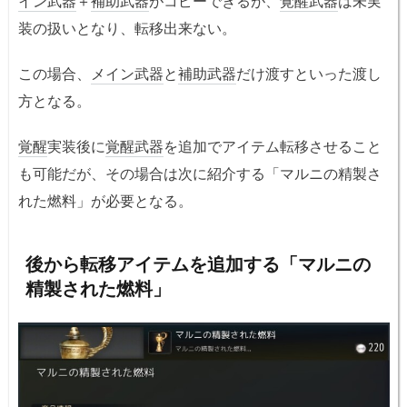
イン武器
＋
補助武器
がコピーできるが、
覚醒武器
は未実
装の扱いとなり、転移出来ない。
この場合、
メイン武器
と
補助武器
だけ渡すといった渡し
方となる。
覚醒
実装後に
覚醒武器
を追加でアイテム転移させること
も可能だが、その場合は次に紹介する「マルニの精製さ
れた燃料」が必要となる。
後から転移アイテムを追加する「マルニの
精製された燃料」