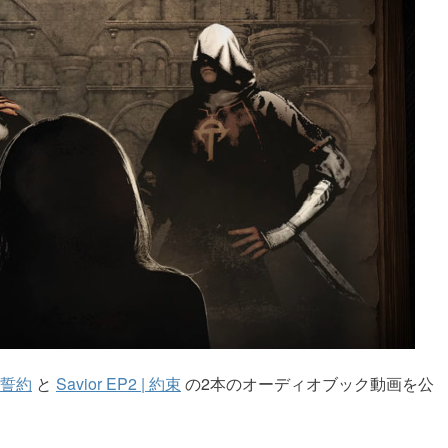
| 誓約
と
Savior EP2 | 約束
の2本のオーディオブック動画を公