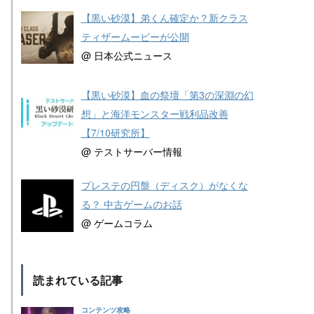
【黒い砂漠】弟くん確定か？新クラス
ティザームービーが公開
@ 日本公式ニュース
【黒い砂漠】血の祭壇「第3の深淵の幻
想」と海洋モンスター戦利品改善
【7/10研究所】
@ テストサーバー情報
プレステの円盤（ディスク）がなくな
る？ 中古ゲームのお話
@ ゲームコラム
読まれている記事