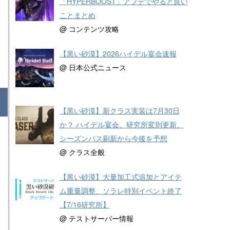
「HYPERBOOST」アプデでやると良い
ことまとめ
@ コンテンツ攻略
【黒い砂漠】2026ハイデル宴会速報
@ 日本公式ニュース
【黒い砂漠】新クラス実装は7月30日
か？ ハイデル宴会、研究所変則更新、
シーズンパス刷新から今後を予想
@ クラス全般
【黒い砂漠】大量加工式追加とアイテ
ム重量調整、ソラレ特別イベント終了
【7/16研究所】
@ テストサーバー情報