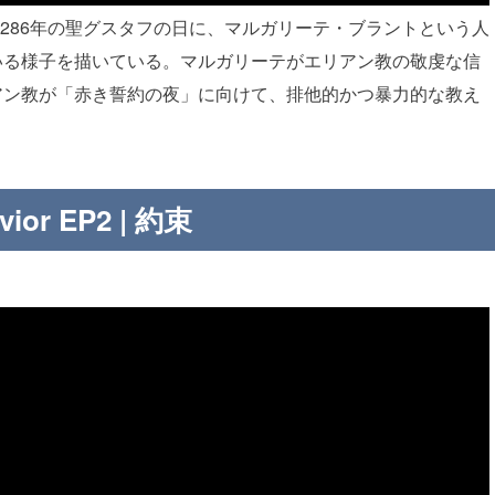
リアン暦286年の聖グスタフの日に、マルガリーテ・ブラントという人
いる様子を描いている。マルガリーテがエリアン教の敬虔な信
アン教が「赤き誓約の夜」に向けて、排他的かつ暴力的な教え
vior EP2 | 約束