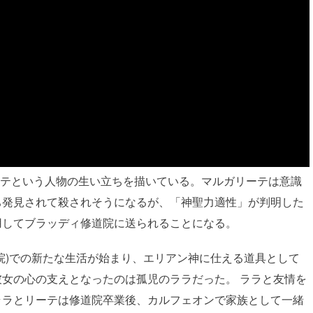
マルガリーテという人物の生い立ちを描いている。マルガリーテは意識
ち発見されて殺されそうになるが、「神聖力適性」が判明した
用してブラッディ修道院に送られることになる。
院)での新たな生活が始まり、エリアン神に仕える道具として
女の心の支えとなったのは孤児のララだった。 ララと友情を
ララとリーテは修道院卒業後、カルフェオンで家族として一緒