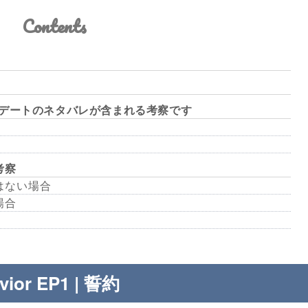
Contents
プデートのネタバレが含まれる考察です
考察
テではない場合
の場合
vior EP1 | 誓約