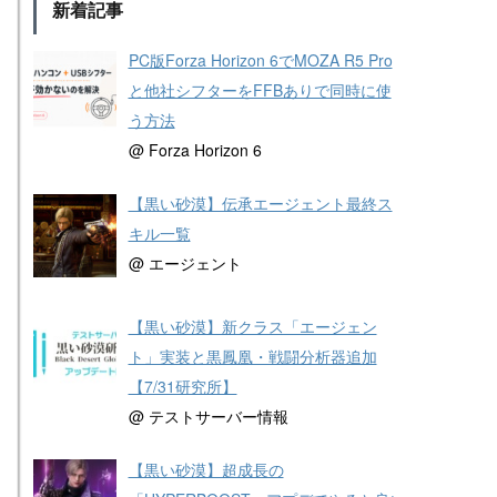
新着記事
PC版Forza Horizon 6でMOZA R5 Pro
と他社シフターをFFBありで同時に使
う方法
@ Forza Horizon 6
【黒い砂漠】伝承エージェント最終ス
キル一覧
@ エージェント
【黒い砂漠】新クラス「エージェン
ト」実装と黒鳳凰・戦闘分析器追加
【7/31研究所】
@ テストサーバー情報
【黒い砂漠】超成長の