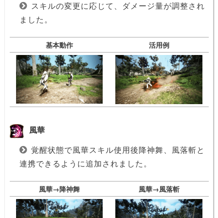
スキルの変更に応じて、ダメージ量が調整され
ました。
基本動作
活用例
風華
覚醒状態で風華スキル使用後降神舞、風落斬と
連携できるように追加されました。
風華→降神舞
風華→風落斬