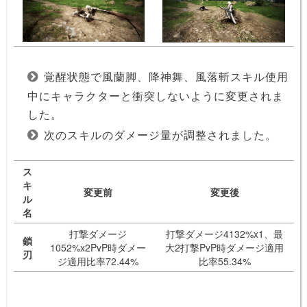
覚醒状態で風蘭脚、降神舞、風落斬スキル使用
中にキャラクターと衝突しないように変更されま
した。
次のスキルのダメージ量が調整されました。
ス
キ
変更前
変更後
ル
名
打撃ダメージ
打撃ダメージ4132%x1、最
鎖
1052%x2PvP時ダメー
大2打撃PvP時ダメージ適用
刃
ジ適用比率72.44%
比率55.34%