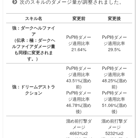
次のスキルのダメージ量が調整されました。
スキル名
変更前
変更後
強：ダークヘルファイ
ア
PvP時ダメー
PvP時ダメー
（伝承：極：ダークヘ
ジ適用比率
ジ適用比率
ルファイアダメージ量
21.64%
29.5%
も同様に変更されま
す。）
PvP時ダメー
PvP時ダメー
ジ適用比率
ジ適用比率
43.51%(溜め
48.25%(溜め
強：ドリームデストラ
前)
前)
クション
PvP時ダメー
PvP時ダメー
ジ適用比率
ジ適用比率
46.78%(溜め
51.06%(溜め
後)
後)
溜め前打撃ダ
溜め前打撃ダ
メージ
メージ
4663%x2
5232%x2