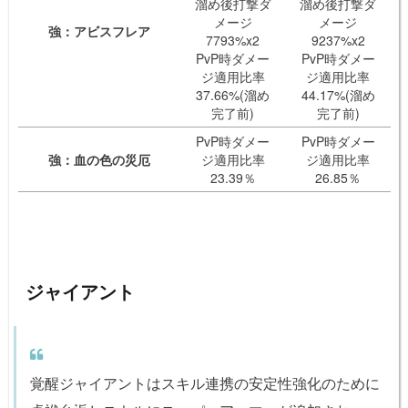
溜め後打撃ダ
溜め後打撃ダ
メージ
メージ
強：アビスフレア
7793%x2
9237%x2
PvP時ダメー
PvP時ダメー
ジ適用比率
ジ適用比率
37.66%(溜め
44.17%(溜め
完了前)
完了前)
PvP時ダメー
PvP時ダメー
強：血の色の災厄
ジ適用比率
ジ適用比率
23.39％
26.85％
ジャイアント
覚醒ジャイアントはスキル連携の安定性強化のために