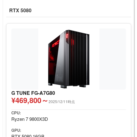
RTX 5080
G TUNE FG-A7G80
¥469,800～
2025/12/11時点
CPU:
Ryzen 7 9800X3D
GPU:
RTX 5080 16GB