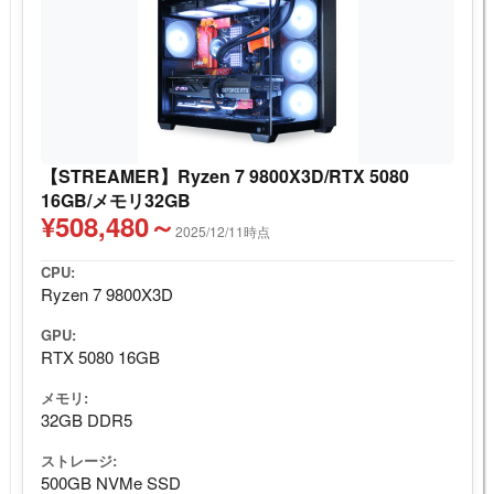
【STREAMER】Ryzen 7 9800X3D/RTX 5080
16GB/メモリ32GB
¥508,480～
2025/12/11時点
CPU:
Ryzen 7 9800X3D
GPU:
RTX 5080 16GB
メモリ:
32GB DDR5
ストレージ:
500GB NVMe SSD