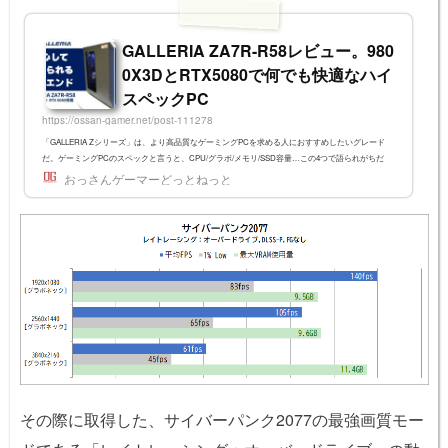
GALLERIA ZA7R-R58レビュー。980
0X3DとRTX5080で何でも快適なハイ
スペックPC
https://ossan-gamer.net/post-111278
「GALLERIA Zシリーズ」は、より高品質なゲーミングPCを求める人におすすめしたいグレード
だ。ゲーミングPCのスペックと言うと、CPU/グラボ/メモリ/SSD容量…この4つで語られがちだ
が、PCの使い勝手に大きく関わってくるのが「マザーボード」や「ケース」である。今回は非常
おっさんゲーマーどっとねっと
に高いゲーム性能を持つCPUである「Ryzen 7 9800X3D」と、NVIDIAのNo.2グラフィックボード
「GeForce RTX 5080」を搭載する「GALLERIA ZA7R-R58」を例に、GALLERIA Zシリーズの「安
心感」を紹介しよう。当機の特徴は主に以下の6点だ。 ハイスペック：どんなゲーム...
その際に取得した、サイバーパンク2077の最強画質モー