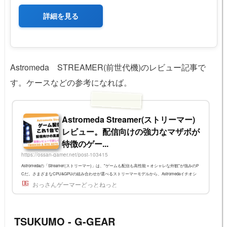
詳細を見る
Astromeda STREAMER(前世代機)のレビュー記事で
す。ケースなどの参考になれば。
Astromeda Streamer(ストリーマー)
レビュー。配信向けの強力なマザボが
特徴のゲー...
https://ossan-gamer.net/post-103415
Astromedaの「Streamer(ストリーマー)」は、"ゲームも配信も高性能＋オシャレな外観"が強みのP
Cだ。さまざまなCPU&GPUの組み合わせが選べるストリーマーモデルから、Astromedaイチオシ
の「7800X3D & RTX 4070 Ti SUPER搭載機」をレビューする。なお、5000円引きクーポンコードも
おっさんゲーマーどっとねっと
あるので、是非利用してほしい。一部を除く他のAstromeda製品でも利用できる。 og.net-0214妥協
なきデザインと性能の「ストリーマーモデル」から上位機種をレビューAstromedaのゲーミングPC
については、ラインナップが3種類ある。モデル特...
TSUKUMO - G-GEAR