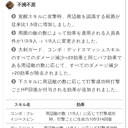
不撓不屈
覚醒スキルに攻撃時、周辺敵を認識する範囲が
従来比1.5倍に増加しました。
周囲の敵の数によって効果を適用される人員条
件が1/3/9人 -> 1/5人に変更されました。
大剣ガード、コンボ：デッドスマッシュスキル
のすべてのダメージ減少+20効果と同じバフ効果で
ある周辺敵の数に応じて、すべてのダメージ減少
+20効果が除去されました。
下スキルに周辺敵の数に応じて打撃成功時打撃
ごとHP回復が付与される効果が追加されました。
スキル名
効果
コンボ：クレ
周辺敵の数（1/5人）に応じて打撃成功
イジースピン
時、打撃ごとに生命力105/314回復
デッドリーイ
周辺敵の数（1/5人）に応じて打撃成功時