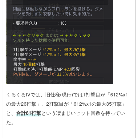
くるくるIVでは、旧仕様(現行)では1打撃目が「612%x1
の最大26打撃」、2打撃目が「612%x1の最大35打撃」
と、
合計61打撃
という凄まじいヒット回数を持ってい
た。