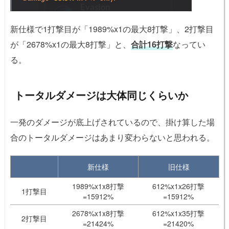
新仕様で1打撃目が「1989%x1の最大8打撃」、2打撃目
が「2678%x1の最大8打撃」と、
合計16打撃
なってい
る。
トータルダメージは大体同じくらいか
一発のダメージが底上げされているので、掛け算した場
合のトータルダメージはあまり変わらないと思われる。
新仕様
旧仕様
1989%x1x8打撃
612%x1x26打撃
1打撃目
=15912%
=15912%
2678%x1x8打撃
612%x1x35打撃
2打撃目
=21424%
=21420%