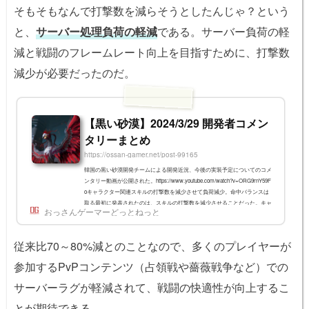
そもそもなんで打撃数を減らそうとしたんじゃ？という
と、
サーバー処理負荷の軽減
である。サーバー負荷の軽
減と戦闘のフレームレート向上を目指すために、打撃数
減少が必要だったのだ。
【黒い砂漠】2024/3/29 開発者コメン
タリーまとめ
https://ossan-gamer.net/post-99165
韓国の黒い砂漠開発チームによる開発近況、今後の実装予定についてのコメ
ンタリー動画が公開された。https://www.youtube.com/watch?v=ORG9rnY59F
oキャラクター関連スキルの打撃数を減少させて負荷減少。命中バランスは
取る最初に発表されたのは、スキルの打撃数を減少させることだった。キャ
おっさんゲーマーどっとねっと
ラクターのスキルにおける打撃数の調整を行い、サーバー負荷の軽減と戦闘
のフレームレート向上を目指している。打撃数を減少させつつ、ダメージ量
と命中力の補正を行ってバランスを保つ作業を進めていく。これによって、
従来比70～80%減とのことなので、多くのプレイヤーが
多くのプレイヤーが参加...
参加するPvPコンテンツ（占領戦や薔薇戦争など）での
サーバーラグが軽減されて、戦闘の快適性が向上するこ
とが期待できる。