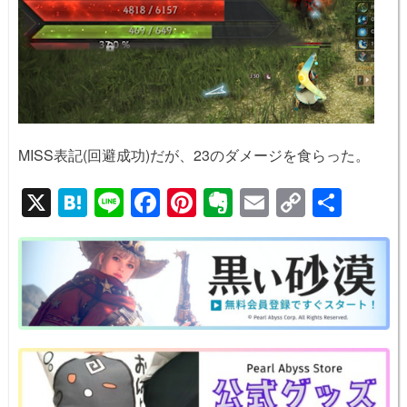
MISS表記(回避成功)だが、23のダメージを食らった。
X
H
Li
F
Pi
E
E
C
共
at
n
a
nt
v
m
o
有
e
e
c
er
er
ail
p
n
e
e
n
y
a
b
st
ot
Li
o
e
n
o
k
k