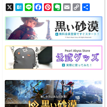
X
H
Li
F
Pi
E
E
C
共
at
n
a
nt
v
m
o
有
e
e
c
er
er
ail
p
n
e
e
n
y
a
b
st
ot
Li
o
e
n
o
k
k