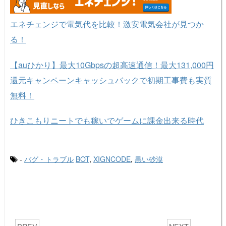
エネチェンジで電気代を比較！激安電気会社が見つか
る！
【auひかり】最大10Gbpsの超高速通信！最大131,000円
還元キャンペーンキャッシュバックで初期工事費も実質
無料！
ひきこもりニートでも稼いでゲームに課金出来る時代
-
バグ・トラブル
BOT
,
XIGNCODE
,
黒い砂漠