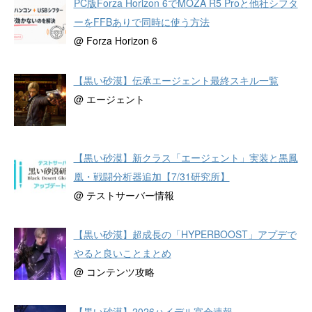
PC版Forza Horizon 6でMOZA R5 Proと他社シフタ
ーをFFBありで同時に使う方法
@ Forza Horizon 6
【黒い砂漠】伝承エージェント最終スキル一覧
@ エージェント
【黒い砂漠】新クラス「エージェント」実装と黒鳳
凰・戦闘分析器追加【7/31研究所】
@ テストサーバー情報
【黒い砂漠】超成長の「HYPERBOOST」アプデで
やると良いことまとめ
@ コンテンツ攻略
【黒い砂漠】2026ハイデル宴会速報