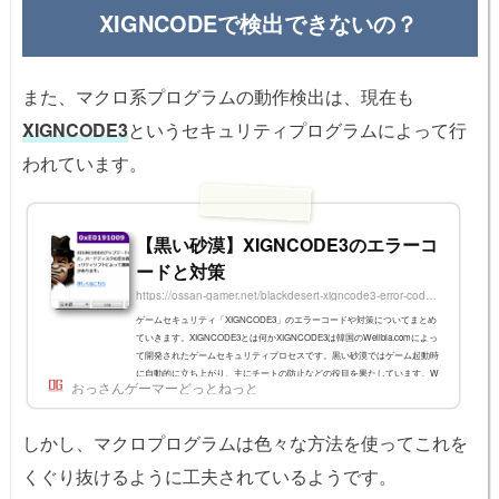
XIGNCODEで検出できないの？
また、マクロ系プログラムの動作検出は、現在も
XIGNCODE3
というセキュリティプログラムによって行
われています。
【黒い砂漠】XIGNCODE3のエラーコ
ードと対策
https://ossan-gamer.net/blackdesert-xigncode3-error-code-and-fix
ゲームセキュリティ「XIGNCODE3」のエラーコードや対策についてまとめ
ていきます。XIGNCODE3とは何かXIGNCODE3は韓国のWellbia.comによっ
て開発されたゲームセキュリティプロセスです。黒い砂漠ではゲーム起動時
に自動的に立ち上がり、主にチートの防止などの役目を果たしています。W
おっさんゲーマーどっとねっと
indows上で動作しているプロセス(アプリケーション)を監視し、XIGNCODE
が適切でないプログラムなどが動作している場合はゲームを強制終了し、以
下に挙げるようなエラーコードを表示します。0xE019100B 「ゲームと関係
しかし、マクロプログラムは色々な方法を使ってこれを
の無いプログラムが検知されました...
くぐり抜けるように工夫されているようです。