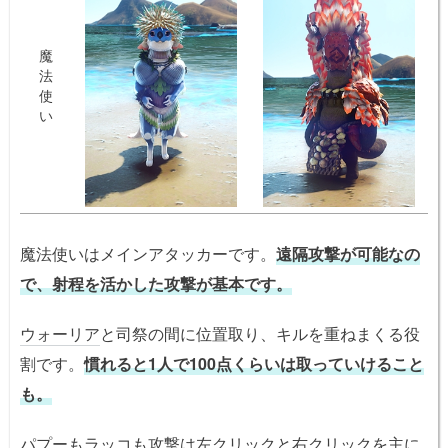
魔
法
使
い
魔法使いはメインアタッカーです。
遠隔攻撃が可能なの
で、射程を活かした攻撃が基本です。
ウォーリア
と司祭の間に位置取り、キルを重ねまくる役
割です。
慣れると1人で100点くらいは取っていけること
も。
パプーもラッコも攻撃は左クリックと右クリックを主に