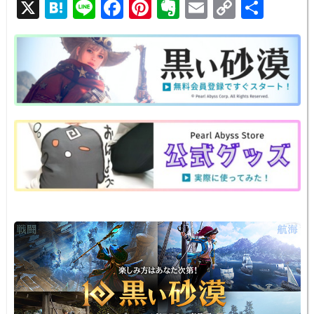
X
H
Li
F
Pi
E
E
C
共
at
n
a
nt
v
m
o
有
e
e
c
er
er
ail
p
n
e
e
n
y
a
b
st
ot
Li
o
e
n
o
k
k