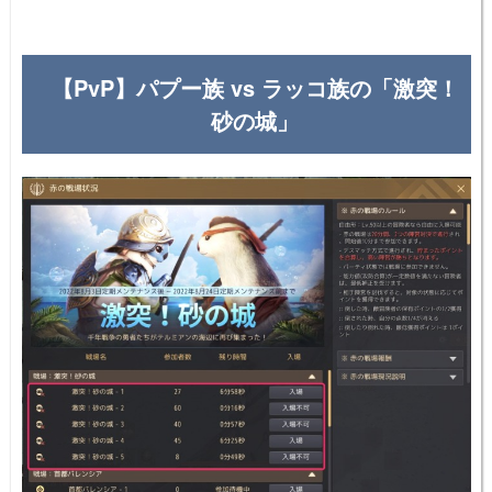
【PvP】パプー族 vs ラッコ族の「激突！
砂の城」