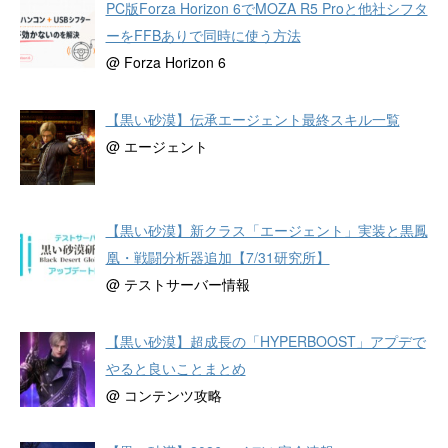
PC版Forza Horizon 6でMOZA R5 Proと他社シフタ
ーをFFBありで同時に使う方法
@ Forza Horizon 6
【黒い砂漠】伝承エージェント最終スキル一覧
@ エージェント
【黒い砂漠】新クラス「エージェント」実装と黒鳳
凰・戦闘分析器追加【7/31研究所】
@ テストサーバー情報
【黒い砂漠】超成長の「HYPERBOOST」アプデで
やると良いことまとめ
@ コンテンツ攻略