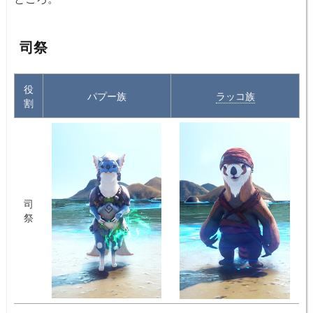
司祭
役
パプー族
ラッコ族
割
司
祭