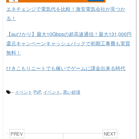
エネチェンジで電気代を比較！激安電気会社が見つか
る！
【auひかり】最大10Gbpsの超高速通信！最大131,000円
還元キャンペーンキャッシュバックで初期工事費も実質
無料！
ひきこもりニートでも稼いでゲームに課金出来る時代
-
イベント
PvP
,
イベント
,
黒い砂漠
PREV
NEXT