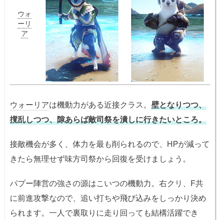
ウォ
ーリ
ア
ウォーリア
は機動力がある近接クラス。
壁となりつつ、
撹乱しつつ、隙あらば敵司祭を潰しに行きたいところ。
接敵機会が多く、体力を最も削られるので、HPが減って
きたら無理せず味方司祭から回復を受けましょう。
パプー陣営の強さの源はこいつの機動力。右クリ、F共
に前進攻撃なので、追い打ちや飛び込みをしっかり決め
られます。一人で裏取りに走り回っても結構活躍でき