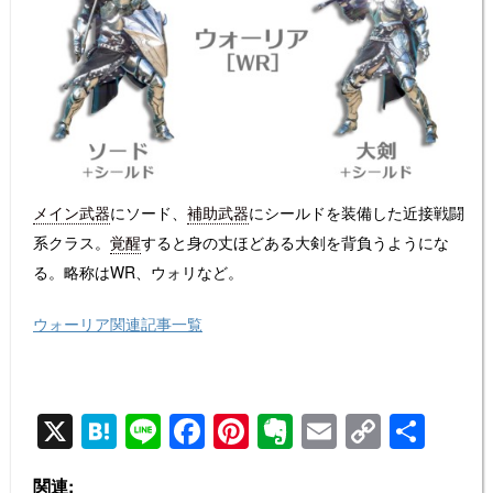
メイン武器
にソード、
補助武器
にシールドを装備した近接戦闘
系クラス。
覚醒
すると身の丈ほどある大剣を背負うようにな
る。略称はWR、ウォリなど。
ウォーリア関連記事一覧
X
H
Li
F
Pi
E
E
C
共
at
n
a
nt
v
m
o
有
関連: