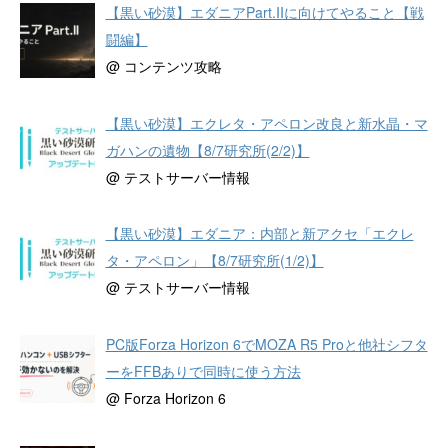
【黒い砂漠】エダニアPart.IIに向けてやること【戦
闘編】
@ コンテンツ攻略
【黒い砂漠】エクレタ・アペロン改良と新水晶・マ
ガハンの遺物【8/7研究所(2/2)】
@ テストサーバー情報
【黒い砂漠】エダニア：内部と新アクセ「エクレ
タ・アペロン」【8/7研究所(1/2)】
@ テストサーバー情報
PC版Forza Horizon 6でMOZA R5 Proと他社シフタ
ーをFFBありで同時に使う方法
@ Forza Horizon 6