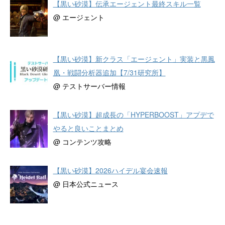
【黒い砂漠】伝承エージェント最終スキル一覧
@ エージェント
【黒い砂漠】新クラス「エージェント」実装と黒鳳
凰・戦闘分析器追加【7/31研究所】
@ テストサーバー情報
【黒い砂漠】超成長の「HYPERBOOST」アプデで
やると良いことまとめ
@ コンテンツ攻略
【黒い砂漠】2026ハイデル宴会速報
@ 日本公式ニュース