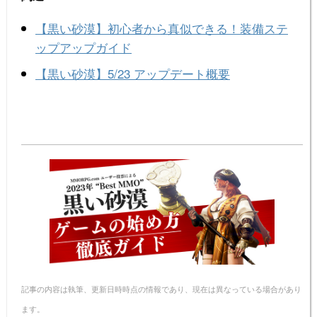
e
e
c
er
er
ail
p
n
e
e
n
y
【黒い砂漠】初心者から真似できる！装備ステ
a
b
st
ot
Li
ップアップガイド
o
e
n
【黒い砂漠】5/23 アップデート概要
o
k
k
記事の内容は執筆、更新日時時点の情報であり、現在は異なっている場合があり
ます。