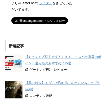
より4Gamer.netで
ライター
をさせていた
だいてます。
新着記事
【もうすぐ〆切】必ずもらえる！ドスパラ真夏のポ
イント還元祭のおすすめPC5選
@ ゲーミングPC・レビュー
【黒い砂漠】エダニアPart.IIに向けてやること【生
活編】
@ コンテンツ攻略