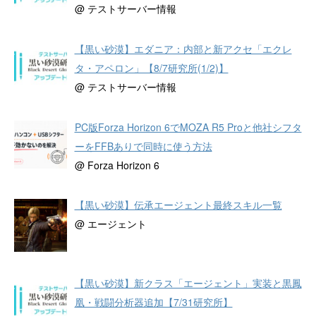
@ テストサーバー情報
【黒い砂漠】エダニア：内部と新アクセ「エクレ
タ・アペロン」【8/7研究所(1/2)】
@ テストサーバー情報
PC版Forza Horizon 6でMOZA R5 Proと他社シフタ
ーをFFBありで同時に使う方法
@ Forza Horizon 6
【黒い砂漠】伝承エージェント最終スキル一覧
@ エージェント
【黒い砂漠】新クラス「エージェント」実装と黒鳳
凰・戦闘分析器追加【7/31研究所】