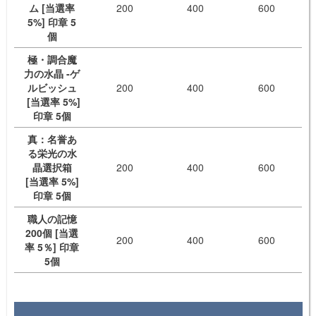
ム [当選率
200
400
600
5%] 印章 5
個
極・調合魔
力の水晶 -ゲ
ルビッシュ
200
400
600
[当選率 5%]
印章 5個
真：名誉あ
る栄光の水
晶選択箱
200
400
600
[当選率 5%]
印章 5個
職人の記憶
200個 [当選
200
400
600
率 5％] 印章
5個