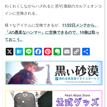
わくわくしながらハズれると [EV] 激励のカルフェオンコ
インに交換される。
様々なアイテムに交換できるが、
11/22日メンテから、
「Jの愚直なハンマー」に交換できるので、10個は取っ
ておこう。
X
H
Li
F
Pi
E
E
C
共
at
n
a
nt
v
m
o
有
e
e
c
er
er
ail
p
n
e
e
n
y
a
b
st
ot
Li
o
e
n
o
k
k