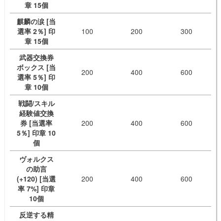
章 15個
麒麟の涙 [当
選率 2％] 印
100
200
300
章 15個
武器交換券
ボックス [当
200
400
600
選率 5％] 印
章 10個
戦闘/スキル
経験値交換
券 [当選率
200
400
600
5％] 印章 10
個
ヴォルクス
の助言
(+120) [当選
200
400
600
率 7%] 印章
10個
反逆する精