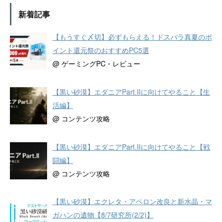
新着記事
【もうすぐ〆切】必ずもらえる！ドスパラ真夏のポ
イント還元祭のおすすめPC5選
@ ゲーミングPC・レビュー
【黒い砂漠】エダニアPart.IIに向けてやること【生
活編】
@ コンテンツ攻略
【黒い砂漠】エダニアPart.IIに向けてやること【戦
闘編】
@ コンテンツ攻略
【黒い砂漠】エクレタ・アペロン改良と新水晶・マ
ガハンの遺物【8/7研究所(2/2)】