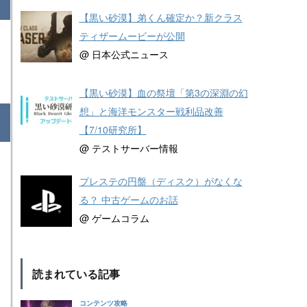
【黒い砂漠】弟くん確定か？新クラス
ティザームービーが公開
@ 日本公式ニュース
【黒い砂漠】血の祭壇「第3の深淵の幻
想」と海洋モンスター戦利品改善
【7/10研究所】
@ テストサーバー情報
プレステの円盤（ディスク）がなくな
る？ 中古ゲームのお話
@ ゲームコラム
読まれている記事