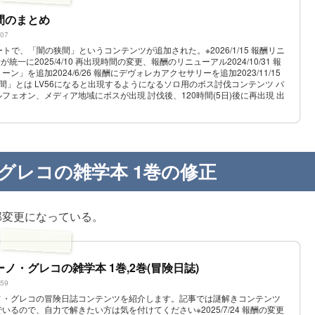
間のまとめ
507
ートで、「闇の狭間」というコンテンツが追加された。※2026/1/15 報酬リニ
所が統一に2025/4/10 再出現時間の変更、報酬のリニューアル2024/10/31 報
」を追加2024/6/26 報酬にデヴォレカアクセサリーを追加2023/11/15
闇の狭間」とは LV56になると出現するようになるソロ用のボス討伐コンテンツ バ
フェオン、メディア地域にボスが出現 討伐後、120時間(5日)後に再出現 出
 ...
グレコの雑学本 1巻の修正
部変更になっている。
ノ・グレコの雑学本 1巻,2巻(冒険日誌)
759
ノ・グレコの冒険日誌コンテンツを紹介します。記事では謎解きコンテンツ
るので、自力で解きたい方は気を付けてください※2025/7/24 報酬の変更