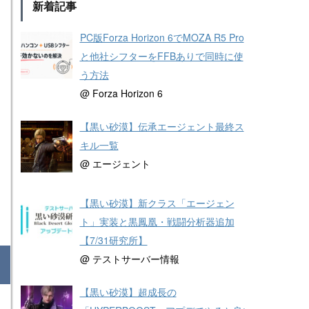
新着記事
PC版Forza Horizon 6でMOZA R5 Pro
と他社シフターをFFBありで同時に使
う方法
@ Forza Horizon 6
【黒い砂漠】伝承エージェント最終ス
キル一覧
@ エージェント
【黒い砂漠】新クラス「エージェン
ト」実装と黒鳳凰・戦闘分析器追加
【7/31研究所】
@ テストサーバー情報
【黒い砂漠】超成長の