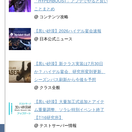
「HYPERBOOST」アプデでやると良い
ことまとめ
@ コンテンツ攻略
【黒い砂漠】2026ハイデル宴会速報
@ 日本公式ニュース
【黒い砂漠】新クラス実装は7月30日
か？ ハイデル宴会、研究所変則更新、
シーズンパス刷新から今後を予想
@ クラス全般
【黒い砂漠】大量加工式追加とアイテ
ム重量調整、ソラレ特別イベント終了
【7/16研究所】
@ テストサーバー情報