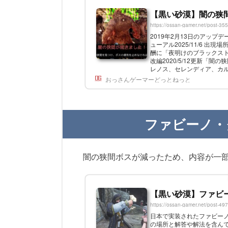
【黒い砂漠】闇の狭
https://ossan-gamer.net/post-35
2019年2月13日のアップデ
ューアル2025/11/6 出現場
酬に「夜明けのブラックストーン
改編2020/5/12更新「
レノス、セレンディア、カル
現タイミングは見逃しても大丈夫
おっさんゲーマーどっとねっと
ファビーノ・
闇の狭間ボスが減ったため、内容が一
【黒い砂漠】ファビー
https://ossan-gamer.net/post-49
日本で実装されたファビー
の場所と解答や解法を含んでい