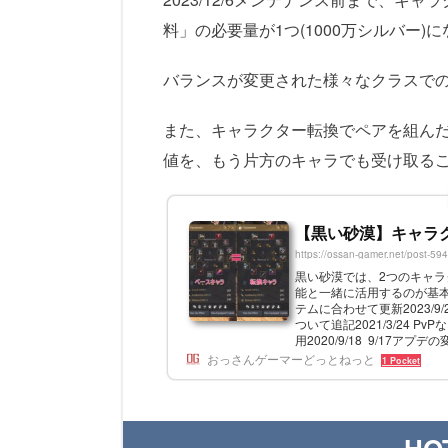
料」の必要量が1つ(1000万シルバー)に
バランスが変更された様々なクラスで
また、キャラクター転換でペアを組んだ
値を、もう片方のキャラでも受け取る
【黒い砂漠】キャラ
https://ossan-gamer.net/post-59
黒い砂漠では、2つのキャ
能と一緒に活用するのが基本だ。
テムに合わせて更新2023/9
ついて追記2021/3/24 P
用2020/9/18 9/1
ーでペアを組み(転換設定)、キ
おっさんゲーマーどっとねっと
1 Pocket