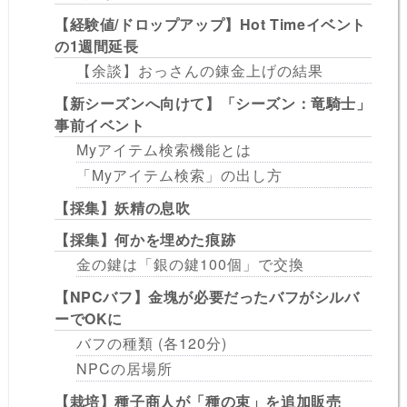
【経験値/ドロップアップ】Hot Timeイベント
の1週間延長
【余談】おっさんの錬金上げの結果
【新シーズンへ向けて】「シーズン：竜騎士」
事前イベント
Myアイテム検索機能とは
「Myアイテム検索」の出し方
【採集】妖精の息吹
【採集】何かを埋めた痕跡
金の鍵は「銀の鍵100個」で交換
【NPCバフ】金塊が必要だったバフがシルバ
ーでOKに
バフの種類 (各120分)
NPCの居場所
【栽培】種子商人が「種の束」を追加販売