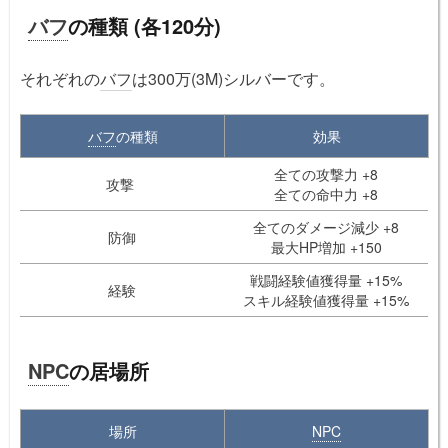
バフ
の種類 (各120分)
それぞれの
バフ
は300万(3M)シルバーです。
バフ
の種類
効果
全ての攻撃力 +8
攻撃
全ての命中力 +8
全てのダメージ減少 +8
防御
最大HP増加 +150
戦闘経験値獲得量 +15%
経験
スキル経験値獲得量 +15%
NPC
の居場所
場所
NPC