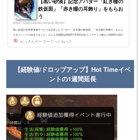
【黒い砂漠】記念アバター「紅き瞳の
鉄仮面」「赤き瞳の耳飾り」をもらお
う
https://ossan-gamer.net/post-80257
黒い砂漠の全世界直接サービスを記念したアバター「紅き瞳の鉄仮面」「赤き瞳の耳飾り」をもら
えるイベントが始まりました。もらえる期間は2022年7月20日(水)メンテナンス後から2022年12月2
8日(水)メンテナンス前までとなっていて、家門あたり1回のみ進行可能です。闇の精霊からのイベ
おっさんゲーマーどっとねっと
ント依頼で入手「紅き瞳の鉄仮面」「赤き瞳の耳飾り」は、闇の精霊のイベント依頼から入手しま
す。依頼名依頼完了条件依頼完了報酬 オマエへの気持ち闇の精霊と会話する貢献度経験値 50 行き
交う感謝の中に溢れる愛情闇の精霊に感謝の気持ちを伝えてプ...
【経験値/ドロップアップ】Hot Timeイベ
ントの1週間延長