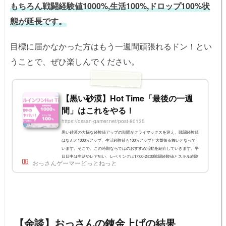
もちろん戦闘経験値1000%,生活100%,ドロップ100%状
態が延長です。
目標に届かなかった方はもう一週間頑張れるドン！とい
うことで、ぜひ楽しんでください。
【黒い砂漠】Hot Time「最後の一週
間」はこれをやる！
https://ossan-gamer.net/post-80135
黒い砂漠の大幅な経験値アップの期間がクライマックスを迎え、戦闘経験値
はなんと1000%アップ、生活経験値も100%アップと大盤振る舞いとなって
います。そこで、この時期ならではのおすすめ活動を紹介していきます。平
日日中は生活やレア狙い、レベリングは17:00-24:00戦闘経験値とスキル経験
おっさんゲーマーどっとねっと
値アップは、適用される時間が決まっています。タイムスケジュール日時戦
闘経験値スキル経験値アイテム獲得確率生活経験値火～金0:00-16:59-+100%
+100%月～金17:00-24:00戦闘EXP+1000%スキルEXP+300%+100%+100%土日
＆月曜12:00まで戦闘EXP+1000%...
【余談】おっさんの錬金上げの結果