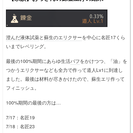
澄んだ液体試薬
と
蘇生のエリクサー
を中心に名匠17くら
いまでレベリング。
最後の100%期間にあらゆ生活
バフ
をかけつつ、「油」を
つかうエリクサーなども全力で作って道人Lv1に到達し
ました。最後は材料が尽きかけたので、蘇生エリ作って
フィニッシュ。
100%期間の最後の方は…
7/17：名匠19
7/18：名匠23