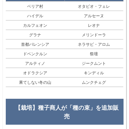
ベリア村
オタビオ・フェレ
ハイデル
アルセーヌ
カルフェオン
レオナ
グラナ
メリンドーラ
首都バレンシア
ネラサビ・アロム
ドベンクルン
祭壇
アルティノ
ジークムント
オドラクシア
キンディル
果てしない冬の山
ムンクチェグ
【栽培】種子商人が「種の束」を追加販
売