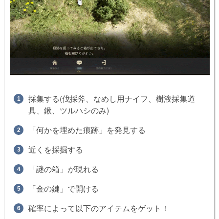
採集する(伐採斧、なめし用ナイフ、樹液採集道
具、鍬、ツルハシのみ)
「何かを埋めた痕跡」を発見する
近くを採掘する
「謎の箱」が現れる
「金の鍵」で開ける
確率によって以下のアイテムをゲット！