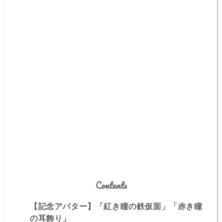
Contents
【記念アバター】「紅き瞳の鉄仮面」「赤き瞳
の耳飾り」