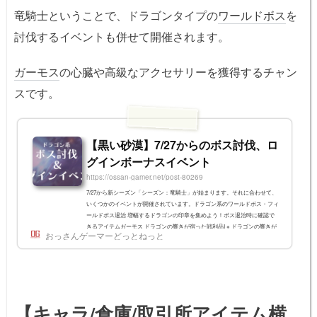
竜騎士ということで、ドラゴンタイプの
ワールドボス
を
討伐するイベントも併せて開催されます。
ガーモス
の心臓や高級なアクセサリーを獲得するチャン
スです。
【黒い砂漠】7/27からのボス討伐、ロ
グインボーナスイベント
https://ossan-gamer.net/post-80269
7/27から新シーズン「シーズン：竜騎士」が始まります。それに合わせて、
いくつかのイベントが開催されています。ドラゴン系のワールドボス・フィ
ールドボス退治 増幅するドラゴンの印章を集めよう！ボス退治時に確認で
きるアイテムガーモス ドラゴンの響きが宿った戦利品I ※ ドラゴンの響きが
おっさんゲーマーどっとねっと
宿った戦利品Iは、ガーモスに与えたダメージが低い場合、獲得できない場
合があります。ヌーベル血の風を纏ったヌーベル 失われたドラゴンの遺品※
失われたドラゴンの遺品は、ヌーベル/血の風を纏ったヌーベル/黒い影に与
えたダメージが低い...
【キャラ/倉庫/
取引所
アイテム横