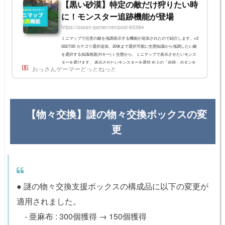
【黒い砂漠】特定の敵だけ狩りたい時
に！モンスター追跡機能が登場
https://ossan-gamer.net/post-65384
ミニマップで任意の敵を強調表示する機能が追加されたので紹介します。※2
022/7/20 カテゴリ選択追加、20体まで選択可能に生態知識から強調したい敵
を選択する知識画面(Hキー) > 生態から、ミニマップで表示させたいモンス
ターを選びます。 表示させたいモンスターを選択 右上の「追跡」ボタンを
おっさんゲーマーどっとねっと
押すすると、モンスター名が青色に変化し、追跡中であることがわかりま
す。2022/7/20アップデートで、カテゴリをまとめて選ぶことも出来るように
なりました。 表示させたいモンスターカテゴリを選択 右上の「追跡」ボタ
ンを押す 追跡...
【物々交換】謎の物々交換ボックスの変
更
● 謎の物々交換支援ボックスの構成品に以下の変更が
適用されました。
- 亜麻布 : 300個獲得 → 150個獲得