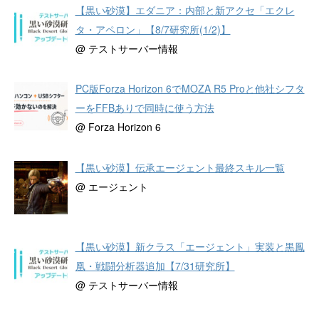
【黒い砂漠】エダニア：内部と新アクセ「エクレ
タ・アペロン」【8/7研究所(1/2)】
@ テストサーバー情報
PC版Forza Horizon 6でMOZA R5 Proと他社シフタ
ーをFFBありで同時に使う方法
@ Forza Horizon 6
【黒い砂漠】伝承エージェント最終スキル一覧
@ エージェント
【黒い砂漠】新クラス「エージェント」実装と黒鳳
凰・戦闘分析器追加【7/31研究所】
@ テストサーバー情報