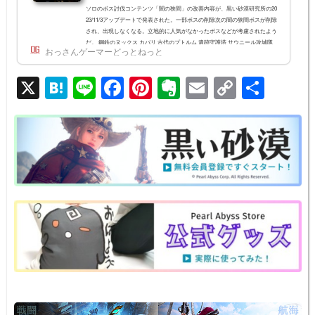
ソロのボス討伐コンテンツ「闇の狭間」の改善内容が、黒い砂漠研究所の20
23/11/3アップデートで発表された。一部ボスの削除次の闇の狭間ボスが削除
され、出現しなくなる。立地的に人気がなかったボスなどが考慮されたよう
だ。 鋼鉄のヌックス カバリ 古代のプトルム 遺跡守護塔 サウニール攻城隊
おっさんゲーマーどっとねっと
長 ローニン報酬が強化されるボス次のボスは報酬が強化される。 フェリー
ド レッドノーズ 臆病なベグ マスカン 愚鈍な木の精霊 アヒブズグリフォン
X
H
Li
F
Pi
E
E
C
共
「夢想の羽毛」など貴重なアイテムが追加、その他報酬アップも「夢想の羽
毛」は、微睡みの幻...
at
n
a
nt
v
m
o
有
e
e
c
er
er
ail
p
n
e
e
n
y
a
b
st
ot
Li
o
e
n
o
k
k