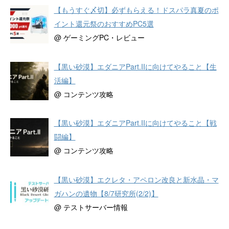
【もうすぐ〆切】必ずもらえる！ドスパラ真夏のポ
イント還元祭のおすすめPC5選
@ ゲーミングPC・レビュー
【黒い砂漠】エダニアPart.IIに向けてやること【生
活編】
@ コンテンツ攻略
【黒い砂漠】エダニアPart.IIに向けてやること【戦
闘編】
@ コンテンツ攻略
【黒い砂漠】エクレタ・アペロン改良と新水晶・マ
ガハンの遺物【8/7研究所(2/2)】
@ テストサーバー情報