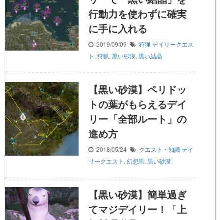
行動力を使わずに確実
に手に入れる
2019/09/09
狩猟
デイリークエス
ト
,
狩猟
,
黒い砂漠
,
黒い結晶
【黒い砂漠】ペリドッ
トの葉がもらえるデイ
リー「全部ルート」の
進め方
2018/05/24
クエスト・知識
デイ
リークエスト
,
幻想馬
,
黒い砂漠
【黒い砂漠】簡単過ぎ
てマジデイリー！「上