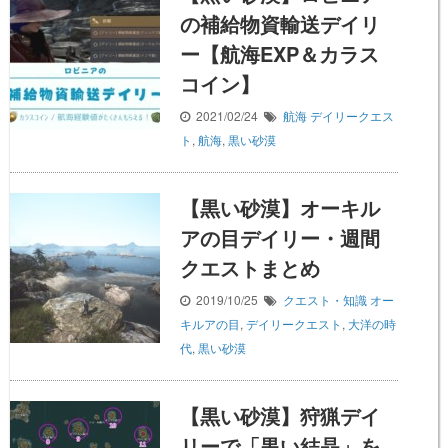
の補給物資輸送デイリ
ー【航海EXP＆カラス
コイン】
2021/02/24
航海
デイリークエス
ト
,
航海
,
黒い砂漠
【黒い砂漠】オーキル
アの目デイリー・週間
クエストまとめ
2019/10/25
クエスト・知識
オー
キルアの目
,
デイリークエスト
,
大洋の時
代
,
黒い砂漠
【黒い砂漠】狩猟デイ
リーで「黒い結晶」を