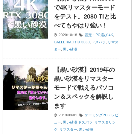
で4Kリマスターモード
をテスト。2080 Tiと比
べてもやはり強い！
2020/10/18
設定・PC選び
4K
,
GALLERIA
,
RTX 3080
,
ドスパラ
,
リマス
ター
,
黒い砂漠
【黒い砂漠】2019年の
黒い砂漠をリマスター
モードで戦えるパソコ
ン＆スペックを解説し
ます
2019/03/01
ゲーミングPC・レビ
ュー
,
黒い砂漠
ドスパラ
,
リマスタリン
グ
,
リマスター
,
黒い砂漠