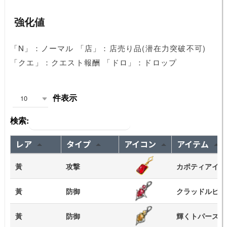
強化値
「N」：ノーマル 「店」：店売り品(潜在力突破不可)
「クエ」：クエスト報酬 「ドロ」：ドロップ
件表示
10
検索:
レア
タイプ
アイコン
アイテム
黃
攻撃
カポティアイヤ
黃
防御
クラッドルビー
黃
防御
輝くトパーズイ