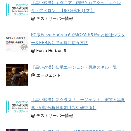
【黒い砂漠】エダニア：内部と新アクセ「エクレ
タ・アペロン」【8/7研究所(1/2)】
@ テストサーバー情報
PC版Forza Horizon 6でMOZA R5 Proと他社シフタ
ーをFFBありで同時に使う方法
@ Forza Horizon 6
【黒い砂漠】伝承エージェント最終スキル一覧
@ エージェント
【黒い砂漠】新クラス「エージェント」実装と黒鳳
凰・戦闘分析器追加【7/31研究所】
@ テストサーバー情報