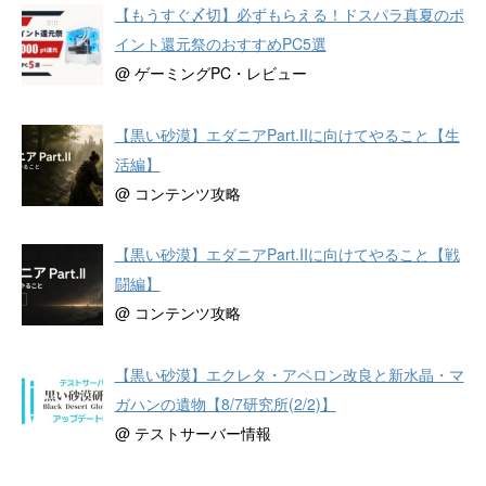
【もうすぐ〆切】必ずもらえる！ドスパラ真夏のポ
イント還元祭のおすすめPC5選
@ ゲーミングPC・レビュー
【黒い砂漠】エダニアPart.IIに向けてやること【生
活編】
@ コンテンツ攻略
【黒い砂漠】エダニアPart.IIに向けてやること【戦
闘編】
@ コンテンツ攻略
【黒い砂漠】エクレタ・アペロン改良と新水晶・マ
ガハンの遺物【8/7研究所(2/2)】
@ テストサーバー情報