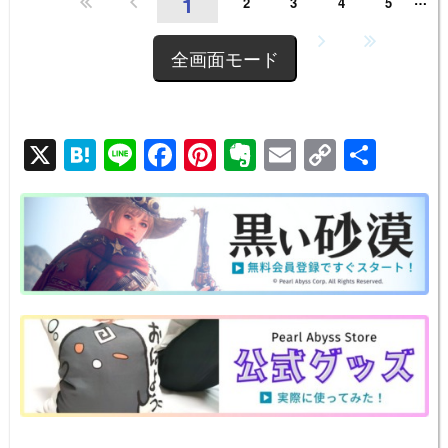
1
2
3
4
5
10
全画面モード
X
H
Li
F
Pi
E
E
C
共
at
n
a
nt
v
m
o
有
e
e
c
er
er
ail
p
n
e
e
n
y
a
b
st
ot
Li
o
e
n
o
k
k