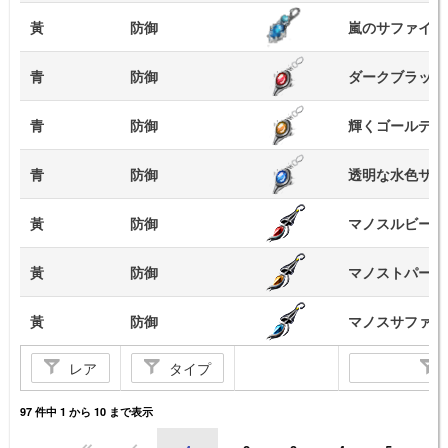
黃
防御
嵐のサファイア
青
防御
ダークブラッデ
青
防御
輝くゴールデン
青
防御
透明な水色サフ
黃
防御
マノスルビーイ
黃
防御
マノストパーズ
黃
防御
マノスサファイ
レア
タイプ
97 件中 1 から 10 まで表示
…