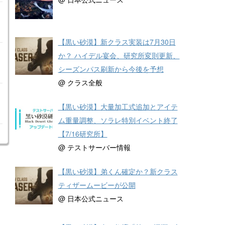
【黒い砂漠】新クラス実装は7月30日
か？ ハイデル宴会、研究所変則更新、
シーズンパス刷新から今後を予想
@ クラス全般
【黒い砂漠】大量加工式追加とアイテ
ム重量調整、ソラレ特別イベント終了
【7/16研究所】
@ テストサーバー情報
【黒い砂漠】弟くん確定か？新クラス
ティザームービーが公開
@ 日本公式ニュース