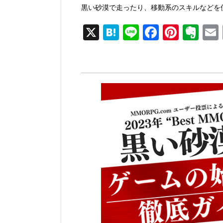
黒い砂漠で走ったり、移動系のスキルなどを
X
H
Li
F
Pi
E
at
n
a
nt
v
e
e
c
er
er
n
e
e
n
a
b
st
ot
o
e
o
k