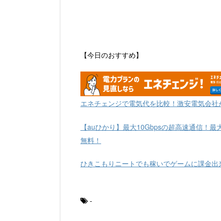
【今日のおすすめ】
エネチェンジで電気代を比較！激安電気会社
【auひかり】最大10Gbpsの超高速通信！最
無料！
ひきこもりニートでも稼いでゲームに課金出
-