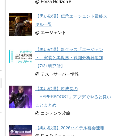
@ Forza Horizon 6
【黒い砂漠】伝承エージェント最終ス
キル一覧
@ エージェント
【黒い砂漠】新クラス「エージェン
ト」実装と黒鳳凰・戦闘分析器追加
【7/31研究所】
@ テストサーバー情報
【黒い砂漠】超成長の
「HYPERBOOST」アプデでやると良い
ことまとめ
@ コンテンツ攻略
【黒い砂漠】2026ハイデル宴会速報
@ 日本公式ニュース