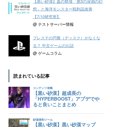
【黒い砂漠】血の祭壇「第3の深淵の幻
想」と海洋モンスター戦利品改善
【7/10研究所】
@ テストサーバー情報
プレステの円盤（ディスク）がなくな
る？ 中古ゲームのお話
@ ゲームコラム
読まれている記事