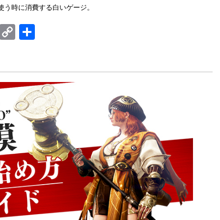
使う時に消費する白いゲージ。
E
C
共
m
o
有
ail
p
y
Li
n
k