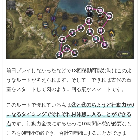
前日プレイしなかったなどで13回移動可能な時はこのよ
うなルートが考えられます。そして、できれば古代の石
室をスタートして図のように回る案がスマートです。
このルートで優れている点は
③と⑥のちょうど
行動力
が0
になるタイミングでそれぞれ村休憩に入ることができる
点
です。
行動力
全快にするために10時間休憩が必要なと
ころを3時間短縮でき、合計7時間にすることができま