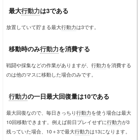
最大
行動力
は3である
放置していて貯まる最大
行動力
は3です。
移動時のみ
行動力
を消費する
戦闘や採集などの作業がありますが、
行動力
を消費する
のは他のマスに移動した場合のみです。
行動力
の一日最大回復量は10である
最大回復なので、毎日きっちり
行動力
を使う場合は最大
10回移動できます。例えば前日プレイせずに
行動力
が3
残っていた場合、10＋3で最大
行動力
は13になります。