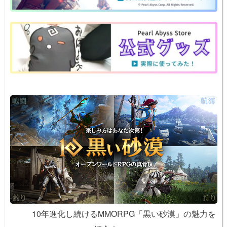
a
b
st
ot
Li
o
e
n
o
k
k
10年進化し続けるMMORPG「黒い砂漠」の魅力を