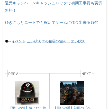
還元キャンペーンキャッシュバックで初期工事費も実質
無料！
ひきこもりニートでも稼いでゲームに課金出来る時代
-
イベント
,
黒い砂漠
闇の精霊の冒険Ⅱ
,
黒い砂漠
PREV
NEXT
【黒い砂漠】気になる韓
【黒い砂漠】初回の「ベ