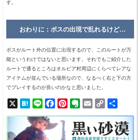
す。
おわりに：ボスの出現で乱れるけど…
ボスがルート外の位置に出現するので、このルートが万
能というわけではないと思います。それでもご紹介した
ルートで通るところはオルビア村周辺にくらべてレアな
アイテムが並んでいる場所なので、なるべく右と下の方
でプレイするのが良いのかなと思いました。
X
H
Li
F
Pi
E
E
C
共
at
n
a
nt
v
m
o
有
e
e
c
er
er
ail
p
n
e
e
n
y