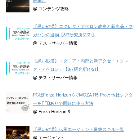
闘編】
@ コンテンツ攻略
【黒い砂漠】エクレタ・アペロン改良と新水晶・マ
ガハンの遺物【8/7研究所(2/2)】
@ テストサーバー情報
【黒い砂漠】エダニア：内部と新アクセ「エクレ
タ・アペロン」【8/7研究所(1/2)】
@ テストサーバー情報
PC版Forza Horizon 6でMOZA R5 Proと他社シフタ
ーをFFBありで同時に使う方法
@ Forza Horizon 6
【黒い砂漠】伝承エージェント最終スキル一覧
@ エージェント