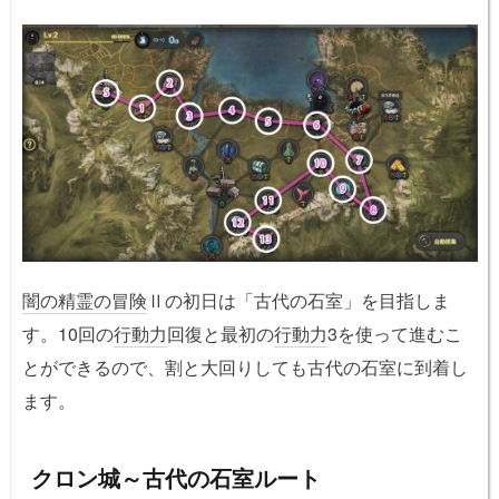
闇の精霊の冒険
Ⅱの初日は「古代の石室」を目指しま
す。10回の
行動力
回復と最初の
行動力
3を使って進むこ
とができるので、割と大回りしても古代の石室に到着し
ます。
クロン城～古代の石室ルート