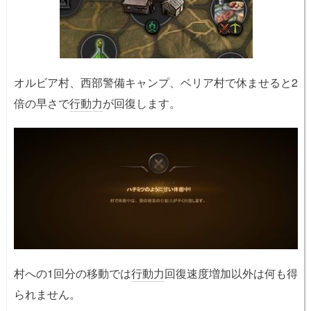
オルビア村、西部警備キャンプ、ベリア村で休ませると2
倍の早さで
行動力
が回復します。
村への1回分の移動では
行動力
回復速度増加以外は何も得
られません。