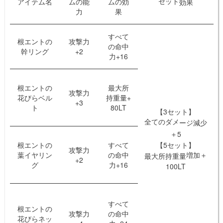
セット
アイテム名
ムの能
ムの効
効
果
力
果
すべて
根エントの
攻撃力
の命中
幹リング
+2
力+16
根エントの
最大所
攻撃力
花びらベル
持重量+
+3
ト
80LT
【3セット】
全てのダメ
ー
ジ減少
＋5
【5セット】
根エントの
すべて
攻撃力
増
加＋
葉イヤリン
の命中
最大所持重量
+2
グ
力+16
100LT
すべて
根エントの
攻撃力
の命中
花びらネッ