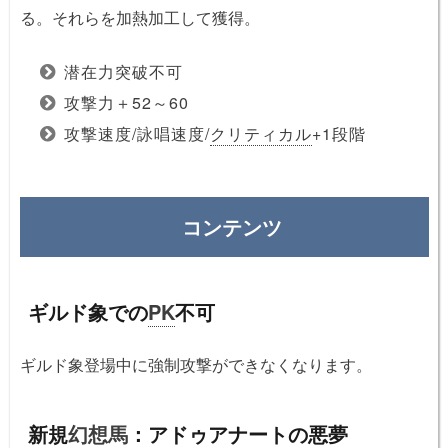
る。それらを加熱加工して獲得。
潜在力突破不可
攻撃力＋52～60
攻撃速度/詠唱速度/
クリティカル
+1段階
コンテンツ
ギルド象での
PK
不可
ギルド象登場中に強制攻撃ができなくなります。
新規
幻想馬
：アドゥアナートの悪夢