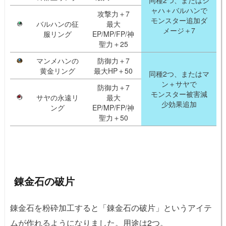
同種2つ、またはシ
ャハ＋バルハンで
攻撃力＋7
モンスター追加ダ
バルハンの征
最大
メージ＋7
服リング
EP/MP/FP/神
聖力＋25
マンメハンの
防御力＋7
黄金リング
最大HP＋50
同種2つ、またはマ
ン＋サヤで
防御力＋7
モンスター被害減
サヤの永遠リ
最大
少効果追加
ング
EP/MP/FP/神
聖力＋50
錬金石の破片
錬金石を粉砕加工すると「錬金石の破片」というアイテ
ムが作れるようになりました。用途は2つ。