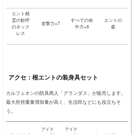
エント精
霊の歓呼
すべての命
エントの
攻撃力+7
のネック
中力+8
森
レス
アクセ：根エントの装身具セット
カルフェオンの防具商人「グランダス」が販売します。
最大所持重量増加量が高く、生活民などにも役立ちそ
う。
アイテ
アイテ