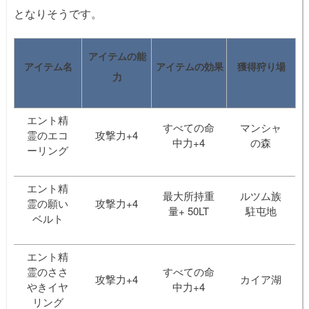
となりそうです。
アイテムの能
アイテム名
アイテムの効果
獲得狩り場
力
エント精
すべての命
マンシャ
霊のエコ
攻撃力+4
中力+4
の森
ーリング
エント精
最大所持重
ルツム族
霊の願い
攻撃力+4
量+ 50LT
駐屯地
ベルト
エント精
霊のささ
すべての命
攻撃力+4
カイア湖
やきイヤ
中力+4
リング