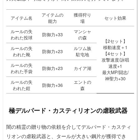
アイテムの
獲得狩り
アイテム名
セット効果
能力
場
ルールの失
マンシャ
防御力+33
われた投球
の森
【2セット】
移動速度＋1
ルールの失
ルツム族
防御力+23
【4セット】
われた靴
駐屯地
攻撃速度/詠唱
ルールの失
速度+1
防御力+23
カイア湖
われた手袋
最大MP/闘志/
神聖力+30
ルールの失
エントの
防御力+36
われた鎧
森
極デルパード・カスティリオンの虐殺武器
闇の精霊の贈り物の依頼を介してデルパード・カスティ
リオンの虐殺武器と、タールが大きい鋼片が獲得でき