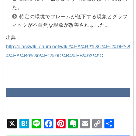
た。
特定の環境でフレームが低下する現象とグラフ
ィックが不自然な現象が改善されました。
出典：
http://blackwiki.daum.net/wiki/%EA%B2%8C%EC%9E%8
4%EA%B0%80%EC%9D%B4%EB%93%9C
X
H
Li
F
Pi
E
E
C
共
at
n
a
nt
v
m
o
有