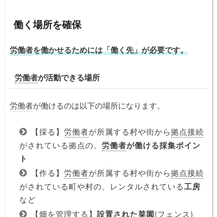
働く場所を確保
労働者
を働かせるためには「働く先」が必要です。
労働者
が活動できる場所
労働者
が働けるのは以下の場所になります。
【採る】
労働者
が所属する村や街から
拠点接続
がされている拠点の、
労働者
が働ける採集ポイン
ト
【作る】
労働者
が所属する村や街から
拠点接続
がされている町や村の、レンタルされている
工房
など
【畑を管理する】
設置された菜園
(
フェンス
)