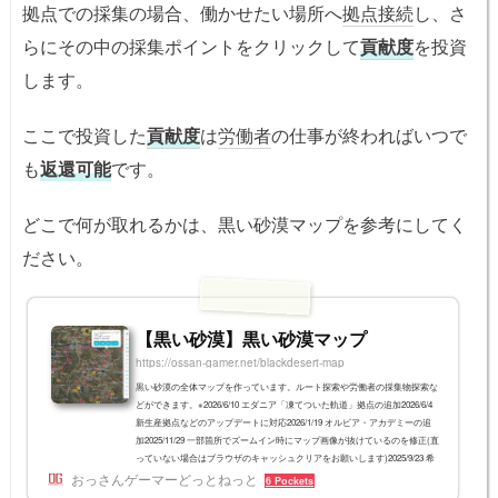
拠点での採集の場合、働かせたい場所へ
拠点接続
し、さ
らにその中の採集ポイントをクリックして
貢献度
を投資
します。
ここで投資した
貢献度
は
労働者
の仕事が終わればいつで
も
返還可能
です。
どこで何が取れるかは、黒い砂漠マップを参考にしてく
ださい。
【黒い砂漠】黒い砂漠マップ
https://ossan-gamer.net/blackdesert-map
黒い砂漠の全体マップを作っています。ルート探索や労働者の採集物探索な
どができます。※2026/6/10 エダニア「凍てついた軌道」拠点の追加2026/6/4
新生産拠点などのアップデートに対応2026/1/19 オルビア・アカデミーの追
加2025/11/29 一部箇所でズームイン時にマップ画像が抜けているのを修正(直
っていない場合はブラウザのキャッシュクリアをお願いします)2025/9/23 希
おっさんゲーマーどっとねっと
望渡し場 - ハルマド島間を修正2025/8/25 大暗斑の拠点名を修正2025/8/21 エ
6 Pockets
ダニア地域を追加2025/5/29 朝の国の野生馬を追加(出典：スゥシィさん)202