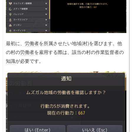
最初に、
労働者
を所属させたい地域(村)を選びます。他
の村の
労働者
を雇用する際は、該当の村の作業監督者の
知識
が必要です。