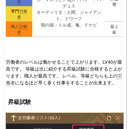
者
可
デュス
専門
労働
オーディリタ：人間、ジャイアン
者
ト、ドワーフ
朝の国：トル成、亀、ドケビ
職人
労働
最上
者
級
労働者のレベルは働かせることで上がります。LV40が最
高です。 等級は次に紹介する昇級試験に合格すると上が
ります。職人が最高です。 レベル、等級どちらも上の
労
働者
になるほど早く多く仕事をすることが出来ます。
昇級試験