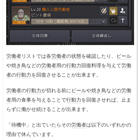
労働者
リストでは各
労働者
の状態を確認したり、
ビール
や
焼き鳥
などの
労働者
用の
行動力
回復料理を与えて
労働
者
の
行動力
を回復させることが出来ます。
労働者
の
行動力
が切れる前に
ビール
や
焼き鳥
などの
労働
者
用の食事を与えることで
行動力
を回復させれば、止ま
らずに働かせ続けることが出来ます。
「待機中」と出ていたらその
労働者
は以下のいずれかの
理由で休んでいます。