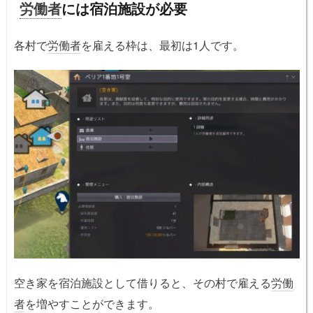
労働者
には宿泊施設が必要
各村で
労働者
を雇える枠は、最初は1人です。
空き家を宿泊施設として借りると、その村で雇える
労働
者
を増やすことができます。