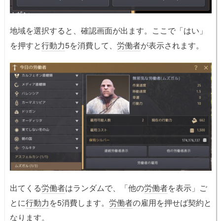
地域を選択すると、確認画面が出ます。ここで「はい」
を押すと
行動力
5を消費して、
労働者
が表示されます。
出てくる
労働者
はランダムで、「他の
労働者
を表示」ご
とに
行動力
を5消費します。
労働者
の雇用を押せば契約と
なります。