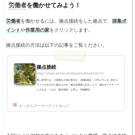
労働者
を働かせてみよう！
労働者
を働かせるには、
拠点接続
をした拠点で、
採集ポ
イント
や
作業用の家
をクリックします。
拠点接続
の方法は以下の記事をご覧ください。
拠点接続
https://ossan-gamer.net/glossary/glossary-62721
黒い砂漠では、小規模な土地の単位を「(探索)拠点」と呼んでいる。村から
ラインが引かれた拠点に行き、拠点管理者と話すことで、拠点をアクティブ
にできる。これを「拠点接続」と呼ぶ。詳細解説
おっさんゲーマーどっとねっと