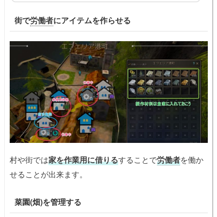
5/5/21 各拠...
街で
労働者
にアイテムを作らせる
村や街では
家を作業用に借りる
することで
労働者
を働か
せることが出来ます。
菜園(畑)を管理する