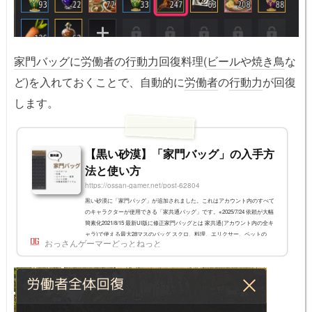
家門バッグ
に
労働者
の
行動力
回復料理(
ビール
や
焼き鳥
な
ど)を入れておくことで、自動的に
労働者
の
行動力
が回復
します。
【黒い砂漠】「家門バッグ」の入手方
法と使い方
https://ossan-gamer.net/post-62804
黒い砂漠に「家門バッグ」が追加されました。これはアカウント内のすべて
のキャラクターが使用できる「家共通バッグ」です。※2025/7/24 依頼が大幅
簡素化2021/8/15 最新UI版に修正家門バッグとは 家共通(アカウント内の全キ
ャラ)で使える最大28マスのバッグ スクロ、料理、エリクサー、ペットの
おっさんゲーマーどっとねっと
餌、ビールなどが入れられる 家門バッグの重量はキャラクター重量と別 マ
イレージ、パールショップ、依頼(クエスト)で入手できる家門バッグの入手
方法は3つ 依頼(クエスト) マイレージ パールショップ依頼4枠、パールアイ
テム4x6=24枠を合わ...