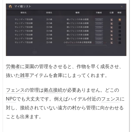
労働者
に菜園の管理をさせると、作物を早く成長させ、
抜いた
雑草
アイテムを倉庫にしまってくれます。
フェンス
の管理は
拠点接続
が必要ありません。どこの
NPC
でも大丈夫です。例えばハイデル付近の
フェンス
に
対し、接続されていない遠方の村から管理に向かわせる
ことも出来ます。