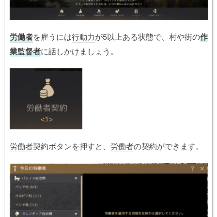
労働者
を雇うには
行動力
が5以上ある状態で、村や街の
作
業監督者
に話しかけましょう。
労働者
契約ボタンを押すと、
労働者
の契約ができます。