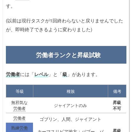
す。
(以前は現行タスクが1回終わらないと戻りませんでした
が、即時終了できるように変わりました)
労働者ランクと昇級試験
労働者
には「
レベル
」と「
級
」があります。
等級
種族
備考
無邪気な
昇級
ジャイアントのみ
労働者
不可
労働者
ゴブリン、人間、ジャイアント
熟練
労働
昇級
カーマスリビア地方：パプー、パ