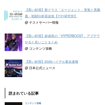
【黒い砂漠】新クラス「エージェント」実装と黒鳳
凰・戦闘分析器追加【7/31研究所】
@ テストサーバー情報
【黒い砂漠】超成長の「HYPERBOOST」アプデで
やると良いことまとめ
@ コンテンツ攻略
【黒い砂漠】2026ハイデル宴会速報
@ 日本公式ニュース
読まれている記事