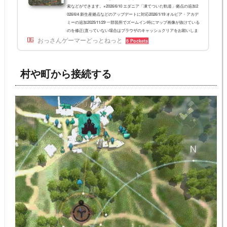
索などができます。※2026/6/10 エダニア「凍てついた軌道」拠点の追加2
026/6/4 新生産拠点などのアップデートに対応2026/1/19 オルビア・アカデ
ミーの追加2025/11/29 一部箇所でズームイン時にマップ画像が抜けている
のを修正(直っていない場合はブラウザのキャッシュクリアをお願いしま
おっさんゲーマーどっとねっと
す)2025/9/23 希望渡し場 - ハルマド島間を修正2025/8/25 大暗斑の拠点名を
6 Pockets
修正2025/8/21 エダニア地域を追加2025/5/29 朝の国の野生馬を追加(出
典：スゥシィさん)2025/5/21 各拠...
村や町から接続する