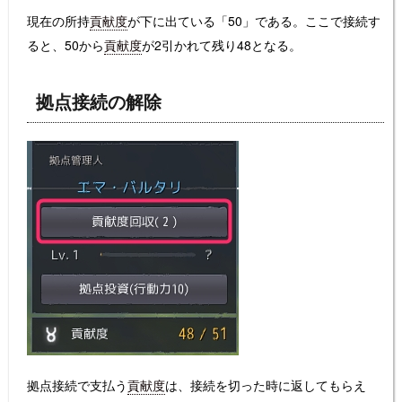
現在の所持
貢献度
が下に出ている「50」である。ここで接続す
ると、50から
貢献度
が2引かれて残り48となる。
拠点接続の解除
拠点接続で支払う
貢献度
は、接続を切った時に返してもらえ