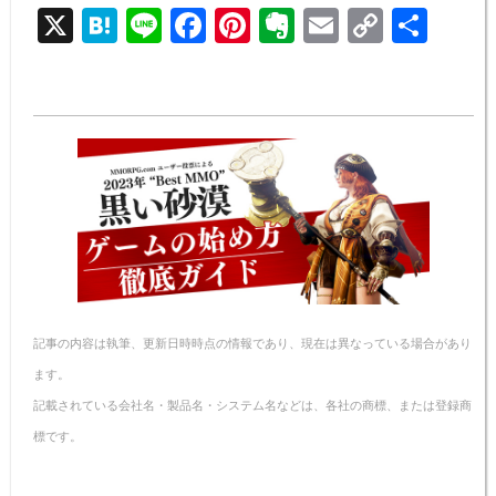
X
H
Li
F
Pi
E
E
C
共
at
n
a
nt
v
m
o
有
e
e
c
er
er
ail
p
n
e
e
n
y
a
b
st
ot
Li
o
e
n
o
k
k
記事の内容は執筆、更新日時時点の情報であり、現在は異なっている場合があり
ます。
記載されている会社名・製品名・システム名などは、各社の商標、または登録商
標です。