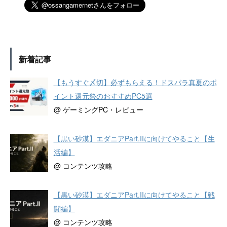
新着記事
【もうすぐ〆切】必ずもらえる！ドスパラ真夏のポ
イント還元祭のおすすめPC5選
@ ゲーミングPC・レビュー
【黒い砂漠】エダニアPart.IIに向けてやること【生
活編】
@ コンテンツ攻略
【黒い砂漠】エダニアPart.IIに向けてやること【戦
闘編】
@ コンテンツ攻略