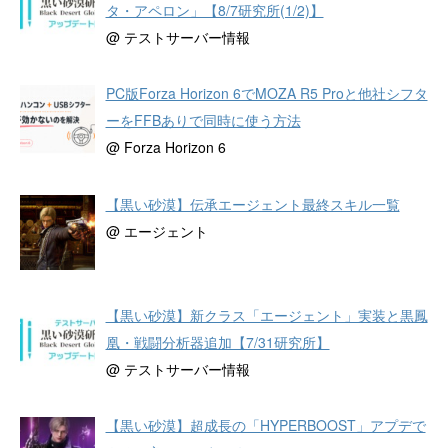
タ・アペロン」【8/7研究所(1/2)】
@ テストサーバー情報
PC版Forza Horizon 6でMOZA R5 Proと他社シフタ
ーをFFBありで同時に使う方法
@ Forza Horizon 6
【黒い砂漠】伝承エージェント最終スキル一覧
@ エージェント
【黒い砂漠】新クラス「エージェント」実装と黒鳳
凰・戦闘分析器追加【7/31研究所】
@ テストサーバー情報
【黒い砂漠】超成長の「HYPERBOOST」アプデで