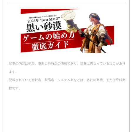
n
e
e
n
y
a
b
st
ot
Li
o
e
n
o
k
k
記事の内容は執筆、更新日時時点の情報であり、現在は異なっている場合があり
ます。
記載されている会社名・製品名・システム名などは、各社の商標、または登録商
標です。