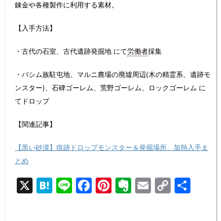
錬金や各種製作に利用する素材。
【入手方法】
・古代の石室、古代遺跡発掘地 にて
労働者
採集
・バシム族駐屯地、マルニ農場の廃墟周辺(木の精霊系、遺跡モ
ンスター)、石碑ゴーレム、荒野ゴーレム、ロックゴーレム に
てドロップ
【関連記事】
【黒い砂漠】痕跡ドロップモンスター＆発掘場所、加熱入手ま
とめ
X
H
Li
F
Pi
E
E
C
共
at
n
a
nt
v
m
o
有
e
e
c
er
er
ail
p