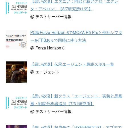
【黒い砂漠】エダニア：内部と新アクセ「エクレ
タ・アペロン」【8/7研究所(1/2)】
@ テストサーバー情報
PC版Forza Horizon 6でMOZA R5 Proと他社シフタ
ーをFFBありで同時に使う方法
@ Forza Horizon 6
【黒い砂漠】伝承エージェント最終スキル一覧
@ エージェント
【黒い砂漠】新クラス「エージェント」実装と黒鳳
凰・戦闘分析器追加【7/31研究所】
@ テストサーバー情報
【黒い砂漠】超成長の「HYPERBOOST」アプデで