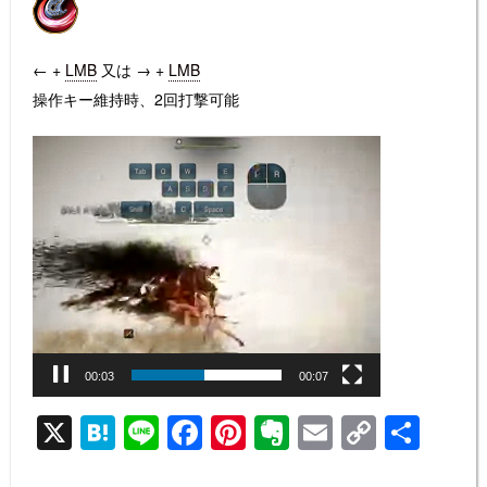
← +
LMB
又は
→ +
LMB
操作キー維持時、2回打撃可能
動
画
プ
レ
ー
ヤ
ー
00:04
00:07
X
H
Li
F
Pi
E
E
C
共
at
n
a
nt
v
m
o
有