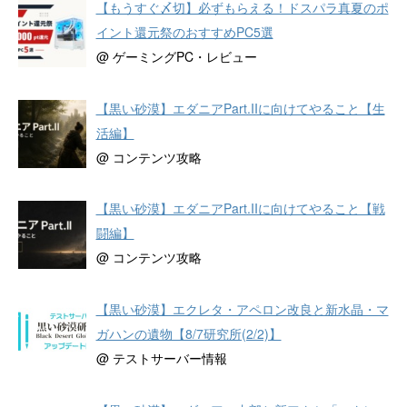
【もうすぐ〆切】必ずもらえる！ドスパラ真夏のポ
イント還元祭のおすすめPC5選
@ ゲーミングPC・レビュー
【黒い砂漠】エダニアPart.IIに向けてやること【生
活編】
@ コンテンツ攻略
【黒い砂漠】エダニアPart.IIに向けてやること【戦
闘編】
@ コンテンツ攻略
【黒い砂漠】エクレタ・アペロン改良と新水晶・マ
ガハンの遺物【8/7研究所(2/2)】
@ テストサーバー情報