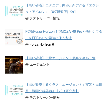
【黒い砂漠】エダニア：内部と新アクセ「エクレ
タ・アペロン」【8/7研究所(1/2)】
@ テストサーバー情報
PC版Forza Horizon 6でMOZA R5 Proと他社シフタ
ーをFFBありで同時に使う方法
@ Forza Horizon 6
【黒い砂漠】伝承エージェント最終スキル一覧
@ エージェント
【黒い砂漠】新クラス「エージェント」実装と黒鳳
凰・戦闘分析器追加【7/31研究所】
@ テストサーバー情報