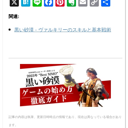
X
H
Li
F
Pi
E
E
C
共
at
n
a
nt
v
m
o
有
関連:
e
e
c
er
er
ail
p
n
e
e
n
y
黒い砂漠 - ヴァルキリーのスキルと基本戦術
a
b
st
ot
Li
o
e
n
o
k
k
記事の内容は執筆、更新日時時点の情報であり、現在は異なっている場合があり
ます。