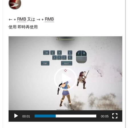
← +
RMB
又は
→ +
RMB
使用 即時再使用
動
画
プ
レ
ー
ヤ
ー
00:01
00:05