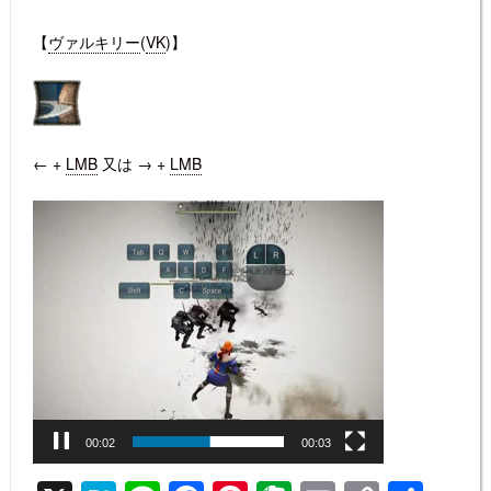
【
ヴァルキリー
(
VK
)】
← +
LMB
又は → +
LMB
動
画
プ
レ
ー
ヤ
ー
00:02
00:03