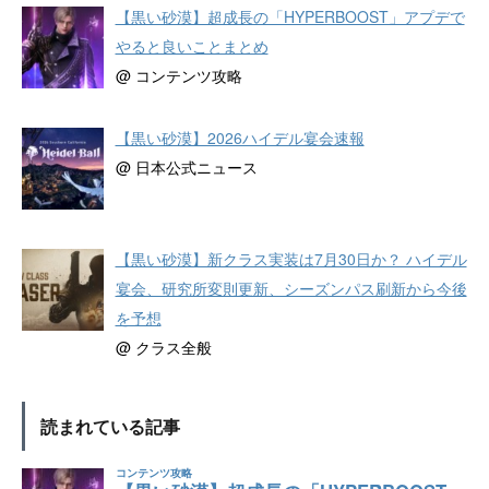
【黒い砂漠】超成長の「HYPERBOOST」アプデで
やると良いことまとめ
@ コンテンツ攻略
【黒い砂漠】2026ハイデル宴会速報
@ 日本公式ニュース
【黒い砂漠】新クラス実装は7月30日か？ ハイデル
宴会、研究所変則更新、シーズンパス刷新から今後
を予想
@ クラス全般
読まれている記事