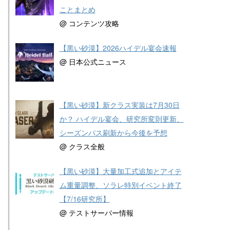
ことまとめ
@ コンテンツ攻略
【黒い砂漠】2026ハイデル宴会速報
@ 日本公式ニュース
【黒い砂漠】新クラス実装は7月30日
か？ ハイデル宴会、研究所変則更新、
シーズンパス刷新から今後を予想
@ クラス全般
【黒い砂漠】大量加工式追加とアイテ
ム重量調整、ソラレ特別イベント終了
【7/16研究所】
@ テストサーバー情報