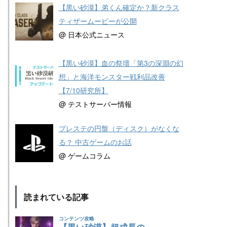
【黒い砂漠】弟くん確定か？新クラス
ティザームービーが公開
@ 日本公式ニュース
【黒い砂漠】血の祭壇「第3の深淵の幻
想」と海洋モンスター戦利品改善
【7/10研究所】
@ テストサーバー情報
プレステの円盤（ディスク）がなくな
る？ 中古ゲームのお話
@ ゲームコラム
読まれている記事