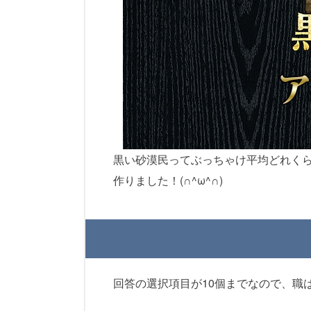
黒い砂漠民ってぶっちゃけ平均どれく
作りました！(∩^ω^∩)
回答の選択項目が10個までなので、職は