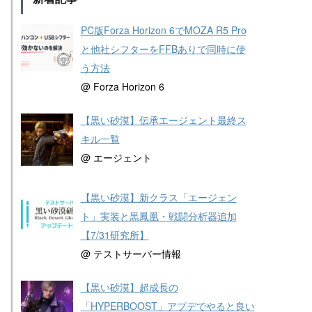
PC版Forza Horizon 6でMOZA R5 Pro
と他社シフターをFFBありで同時に使
う方法
@ Forza Horizon 6
【黒い砂漠】伝承エージェント最終ス
キル一覧
@ エージェント
【黒い砂漠】新クラス「エージェン
ト」実装と黒鳳凰・戦闘分析器追加
【7/31研究所】
@ テストサーバー情報
【黒い砂漠】超成長の
「HYPERBOOST」アプデでやると良い