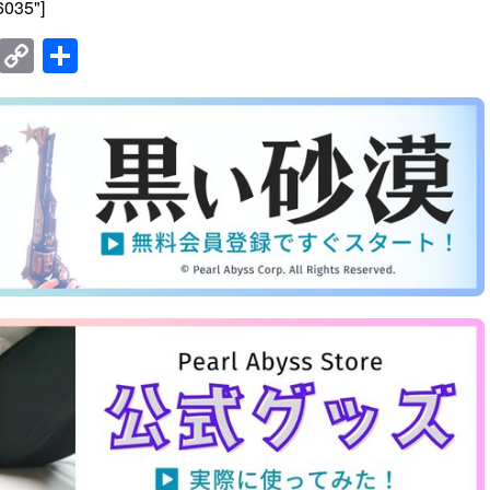
6035"]
E
C
共
m
o
有
ail
p
y
Li
n
k