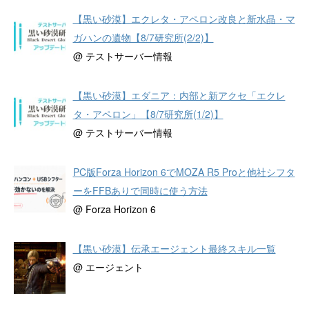
【黒い砂漠】エクレタ・アペロン改良と新水晶・マ
ガハンの遺物【8/7研究所(2/2)】
@ テストサーバー情報
【黒い砂漠】エダニア：内部と新アクセ「エクレ
タ・アペロン」【8/7研究所(1/2)】
@ テストサーバー情報
PC版Forza Horizon 6でMOZA R5 Proと他社シフタ
ーをFFBありで同時に使う方法
@ Forza Horizon 6
【黒い砂漠】伝承エージェント最終スキル一覧
@ エージェント