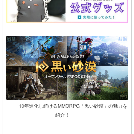
o
k
k
10年進化し続けるMMORPG「黒い砂漠」の魅力を
紹介！