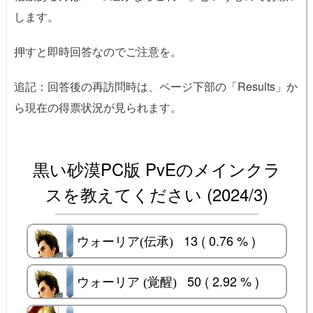
します。
押すと即時回答なのでご注意を。
追記：回答後の再訪問時は、ページ下部の「Results」か
ら現在の得票状況が見られます。
黒い砂漠PC版 PvEのメインクラ
スを教えてください (2024/3)
13 ( 0.76 % )
ウォーリア(伝承)
ウォーリア(伝承)
50 ( 2.92 % )
ウォーリア (覚醒)
ウォーリア (覚醒)