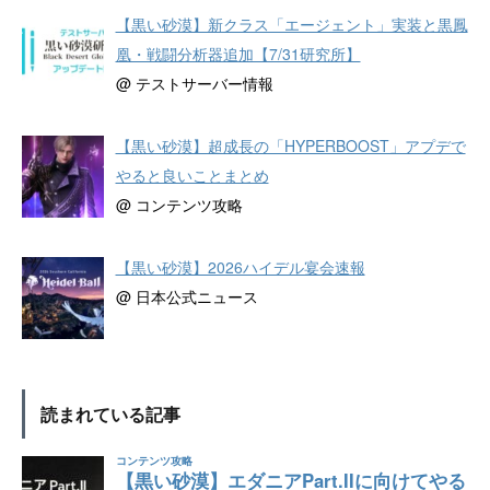
【黒い砂漠】新クラス「エージェント」実装と黒鳳
凰・戦闘分析器追加【7/31研究所】
@ テストサーバー情報
【黒い砂漠】超成長の「HYPERBOOST」アプデで
やると良いことまとめ
@ コンテンツ攻略
【黒い砂漠】2026ハイデル宴会速報
@ 日本公式ニュース
読まれている記事