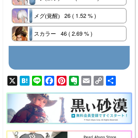
26 ( 1.52 % )
メグ(覚醒)
メグ(覚醒)
46 ( 2.69 % )
スカラー
スカラー
Results
Back
Total Votes : 1711
X
H
Li
F
Pi
E
E
C
共
at
n
a
nt
v
m
o
有
e
e
c
er
er
ail
p
n
e
e
n
y
a
b
st
ot
Li
o
e
n