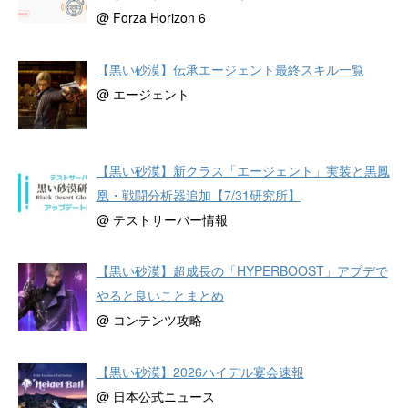
@ Forza Horizon 6
【黒い砂漠】伝承エージェント最終スキル一覧
@ エージェント
【黒い砂漠】新クラス「エージェント」実装と黒鳳
凰・戦闘分析器追加【7/31研究所】
@ テストサーバー情報
【黒い砂漠】超成長の「HYPERBOOST」アプデで
やると良いことまとめ
@ コンテンツ攻略
【黒い砂漠】2026ハイデル宴会速報
@ 日本公式ニュース