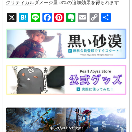
クリティカル
ダメージ量+3%の追加効果を得られます
X
H
Li
F
Pi
E
E
C
共
at
n
a
nt
v
m
o
有
e
e
c
er
er
ail
p
n
e
e
n
y
a
b
st
ot
Li
o
e
n
o
k
k