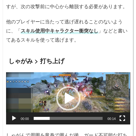
すが、次の攻撃前に中心から離脱する必要があります。
他のプレイヤーに当たって逃げ遅れることのないよう
に、「
スキル使用中キャラクター衝突なし
」などと書い
てあるスキルを使って逃げます。
しゃがみ > 打ち上げ
動
画
プ
レ
ー
ヤ
ー
00:00
00:14
しゃがんで周囲を竜巻で囲んだ後、ガード不可能な打ち