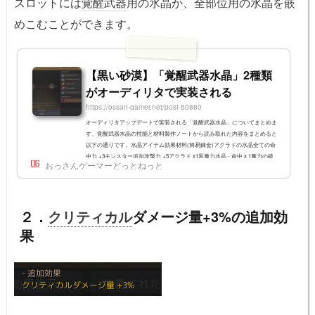
スロットには
覚醒武器
用の水晶か、全部位用の水晶を嵌
めこむことができます。
【黒い砂漠】「覚醒武器水晶」2種類
がオーディリタで実装される
https://ossan-gamer.net/post-50880
オーディリタアップデートで実装される「覚醒武器水晶」についてまとめま
す。覚醒武器水晶の性能と材料製作ノートから読み取れた内容をまとめると
以下の通りです。水晶アイテム効果材料(簡易錬金)アクラドの水晶全ての命
中力 +3モンスター追加攻撃力 +5アクラド x1黒魔力水晶 - 命中 x 1魔力の破
おっさんゲーマーどっとねっと
片 x 20オルカスの水晶全ての命中力 +3人間族追加ダメージ +5オルカス x 1
黒魔力水晶 - 命中 x 1魔力の破片 x 20 アークラドはPvE用、オルカスはPvP用
と考えることが出来そうです。覚醒武器水晶の材料ドロップ場所は？オーデ
ィリタの狩...
２．
クリティカル
ダメージ量+3%の追加効
果