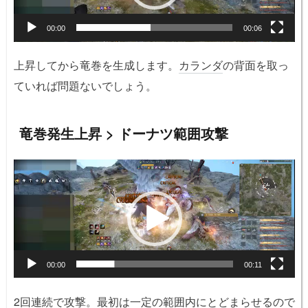
ヤ
ー
00:00
00:06
上昇してから竜巻を生成します。
カランダ
の背面を取っ
ていれば問題ないでしょう。
竜巻発生上昇 > ドーナツ範囲攻撃
動
画
プ
レ
ー
ヤ
ー
00:00
00:11
2回連続で攻撃。最初は一定の範囲内にとどまらせるので