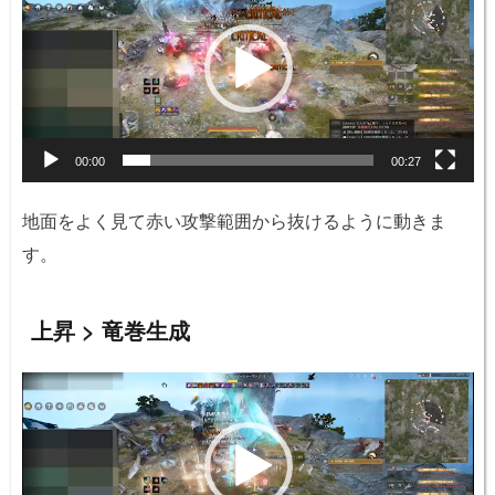
プ
レ
ー
ヤ
ー
00:00
00:27
地面をよく見て赤い攻撃範囲から抜けるように動きま
す。
上昇 > 竜巻生成
動
画
プ
レ
ー