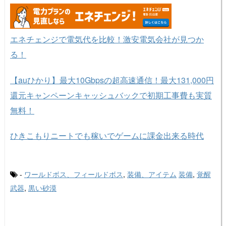
エネチェンジで電気代を比較！激安電気会社が見つか
る！
【auひかり】最大10Gbpsの超高速通信！最大131,000円
還元キャンペーンキャッシュバックで初期工事費も実質
無料！
ひきこもりニートでも稼いでゲームに課金出来る時代
-
ワールドボス、フィールドボス
,
装備、アイテム
装備
,
覚醒
武器
,
黒い砂漠