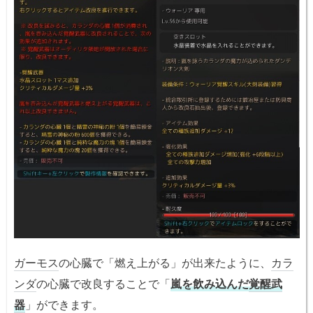
ガーモス
の心臓で「燃え上がる」が出来たように、
カラ
ンダ
の心臓で改良することで「
嵐を飲み込んだ
覚醒武
器
」ができます。