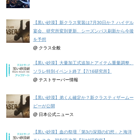
【黒い砂漠】新クラス実装は7月30日か？ ハイデル
宴会、研究所変則更新、シーズンパス刷新から今後
を予想
@ クラス全般
【黒い砂漠】大量加工式追加とアイテム重量調整、
ソラレ特別イベント終了【7/16研究所】
@ テストサーバー情報
【黒い砂漠】弟くん確定か？新クラスティザームー
ビーが公開
@ 日本公式ニュース
【黒い砂漠】血の祭壇「第3の深淵の幻想」と海洋