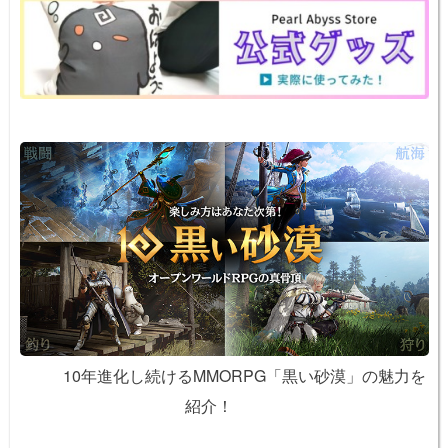
o
k
k
10年進化し続けるMMORPG「黒い砂漠」の魅力を
紹介！