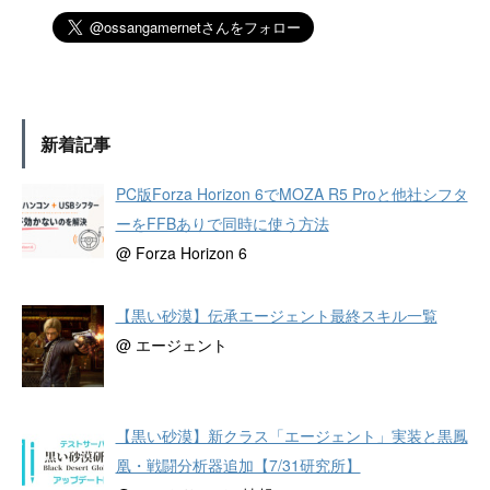
新着記事
PC版Forza Horizon 6でMOZA R5 Proと他社シフタ
ーをFFBありで同時に使う方法
@ Forza Horizon 6
【黒い砂漠】伝承エージェント最終スキル一覧
@ エージェント
【黒い砂漠】新クラス「エージェント」実装と黒鳳
凰・戦闘分析器追加【7/31研究所】