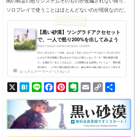
闇の精霊の怒りシステムそのものが改編されない限り、
ソロプレイで使うことはほとんどないのが現状なのだ。
【黒い砂漠】ツングラドアクセセット
で、一人で怒り200%を出してみよう
https://ossan-gamer.net/post-100954
ボコッボコボコッ！やあ、みんな！今おっさんゲーマーはインプにボコボコ
にされて半分地面に埋もれかけてるけど気にしないで！今「闇の精霊の怒
り」を溜めているところなんだ。この状態のまま説明していくよ！「闇の精
霊の怒り」って何？闇の精霊の怒りは、敵を倒すか敵に殴られると上昇する
おっさんゲーマーどっとねっと
ゲージだよ！通常の上限は100%なんだ。闇の精霊の怒りゲージを消費して
必殺技みたいなスキルを出すことができるよ！スキルウインドウ(Kキー)で
X
H
Li
F
Pi
E
E
C
共
スキルの分類から「闇の精霊スキル」を選ぶと、闇の精霊の怒りを使うスキ
ルが強調表示されるから、確...
at
n
a
nt
v
m
o
有
e
e
c
er
er
ail
p
n
e
e
n
y
a
b
st
ot
Li
o
e
n