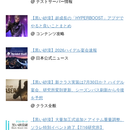
@ テストサーバー情報
【黒い砂漠】超成長の「HYPERBOOST」アプデで
やると良いことまとめ
@ コンテンツ攻略
【黒い砂漠】2026ハイデル宴会速報
@ 日本公式ニュース
【黒い砂漠】新クラス実装は7月30日か？ ハイデル
宴会、研究所変則更新、シーズンパス刷新から今後
を予想
@ クラス全般
【黒い砂漠】大量加工式追加とアイテム重量調整、
ソラレ特別イベント終了【7/16研究所】