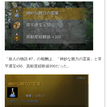
「旅人の物語 #7」の報酬は、「神妙な腕力の霊薬」と常
平通宝x50、貢献度経験値300だった。