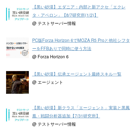
【黒い砂漠】エダニア：内部と新アクセ「エクレ
タ・アペロン」【8/7研究所(1/2)】
@ テストサーバー情報
PC版Forza Horizon 6でMOZA R5 Proと他社シフタ
ーをFFBありで同時に使う方法
@ Forza Horizon 6
【黒い砂漠】伝承エージェント最終スキル一覧
@ エージェント
【黒い砂漠】新クラス「エージェント」実装と黒鳳
凰・戦闘分析器追加【7/31研究所】
@ テストサーバー情報