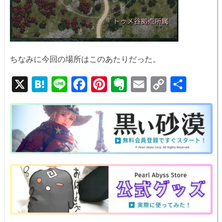
ちなみに今回の場所はこのあたりだった。
X
H
Li
F
Pi
E
E
C
共
at
n
a
nt
v
m
o
有
e
e
c
er
er
ail
p
n
e
e
n
y
a
b
st
ot
Li
o
e
n
o
k
k