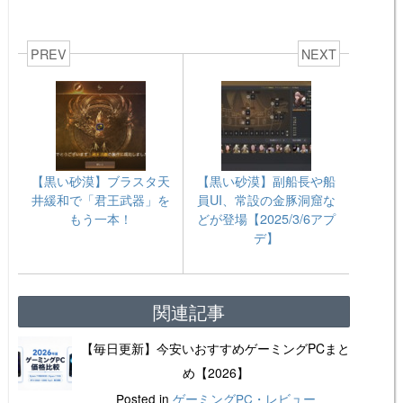
PREV
NEXT
【黒い砂漠】ブラスタ天
【黒い砂漠】副船長や船
井緩和で「君王武器」を
員UI、常設の金豚洞窟な
もう一本！
どが登場【2025/3/6アプ
デ】
関連記事
【毎日更新】今安いおすすめゲーミングPCまと
め【2026】
Posted in
ゲーミングPC・レビュー