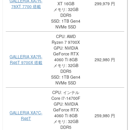
GALLERIA XA7R-
XT 16GB
299,979 円
78XT 7700 搭載
メモリ: 32GB
DDR5
SSD: 1TB Gen4
NVMe SSD
CPU: AMD
Ryzen 7 9700X
GPU: NVIDIA
GeForce RTX
GALLERIA XA7R-
4060 Ti 8GB
292,980 円
R46T 9700X 搭載
メモリ: 32GB
DDR5
SSD: 1TB Gen4
NVMe SSD
CPU: インテル
Core i7-14700F
GPU: NVIDIA
GeForce RTX
GALLERIA XA7C-
4060 Ti 8GB
259,980 円
R46T
メモリ: 32GB
DDR5