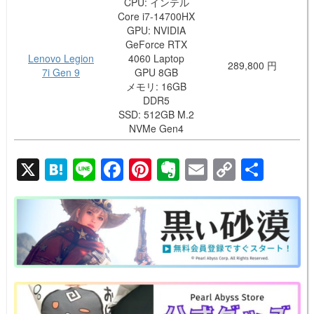
CPU: インテル
Core i7-14700HX
GPU: NVIDIA
GeForce RTX
Lenovo Legion
4060 Laptop
289,800 円
7i Gen 9
GPU 8GB
メモリ: 16GB
DDR5
SSD: 512GB M.2
NVMe Gen4
X
H
Li
F
Pi
E
E
C
共
at
n
a
nt
v
m
o
有
e
e
c
er
er
ail
p
n
e
e
n
y
a
b
st
ot
Li
o
e
n
o
k