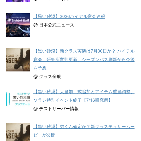
【黒い砂漠】2026ハイデル宴会速報
@ 日本公式ニュース
【黒い砂漠】新クラス実装は7月30日か？ ハイデル
宴会、研究所変則更新、シーズンパス刷新から今後
を予想
@ クラス全般
【黒い砂漠】大量加工式追加とアイテム重量調整、
ソラレ特別イベント終了【7/16研究所】
@ テストサーバー情報
【黒い砂漠】弟くん確定か？新クラスティザームー
ビーが公開