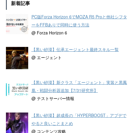
新着記事
PC版Forza Horizon 6でMOZA R5 Proと他社シフタ
ーをFFBありで同時に使う方法
@ Forza Horizon 6
【黒い砂漠】伝承エージェント最終スキル一覧
@ エージェント
【黒い砂漠】新クラス「エージェント」実装と黒鳳
凰・戦闘分析器追加【7/31研究所】
@ テストサーバー情報
【黒い砂漠】超成長の「HYPERBOOST」アプデで
やると良いことまとめ
@ コンテンツ攻略