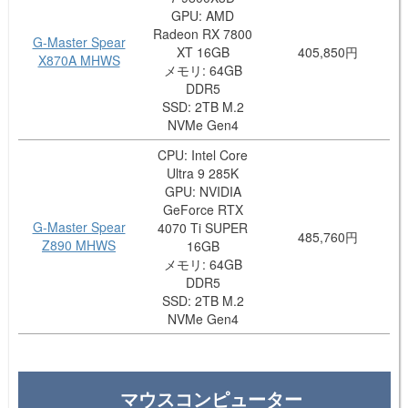
GPU: AMD
Radeon RX 7800
G-Master Spear
XT 16GB
405,850円
X870A MHWS
メモリ: 64GB
DDR5
SSD: 2TB M.2
NVMe Gen4
CPU: Intel Core
Ultra 9 285K
GPU: NVIDIA
GeForce RTX
G-Master Spear
4070 Ti SUPER
485,760円
Z890 MHWS
16GB
メモリ: 64GB
DDR5
SSD: 2TB M.2
NVMe Gen4
マウスコンピューター