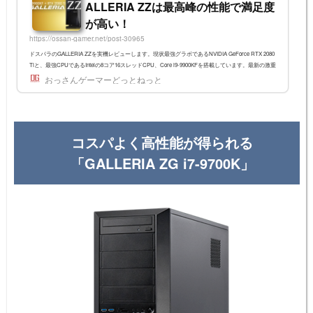
ALLERIA ZZは最高峰の性能で満足度
が高い！
https://ossan-gamer.net/post-30965
ドスパラのGALLERIA ZZを実機レビューします。現状最強グラボであるNVIDIA GeForce RTX 2080
Tiと、最強CPUであるIntelの8コア16スレッドCPU、Core i9-9900KFを搭載しています。最新の激重
ゲームから流行りの動画配信まで、なんでもできちゃいますよ！ラインナップが変わり、新製品に
おっさんゲーマーどっとねっと
2020年7月に、GALLERIAシリーズはラインナップを一新し、GALLERIA ZZは販売終了しました。
当記事で紹介するGALLERIA ZZと同等スペックの後継機種はGALLERIA ZA7C-R80Tとなります。 {
"image": "https://ossan-gamer.net/wordpress/wp-co...
コスパよく高性能が得られる
「GALLERIA ZG i7-9700K」