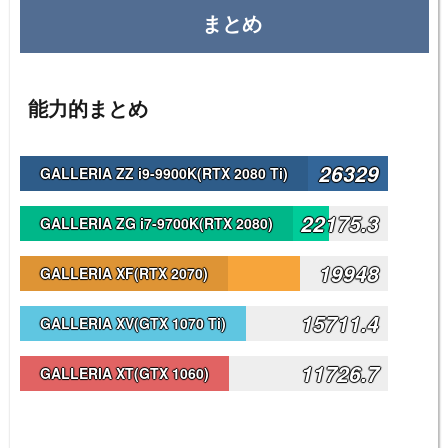
まとめ
能力的まとめ
26329
GALLERIA ZZ i9-9900K(RTX 2080 Ti)
22175.3
GALLERIA ZG i7-9700K(RTX 2080)
19948
GALLERIA XF(RTX 2070)
15711.4
GALLERIA XV(GTX 1070 Ti)
11726.7
GALLERIA XT(GTX 1060)