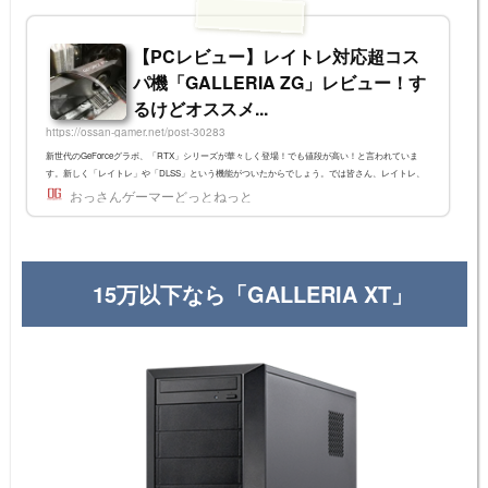
【PCレビュー】レイトレ対応超コス
パ機「GALLERIA ZG」レビュー！す
るけどオススメ...
https://ossan-gamer.net/post-30283
新世代のGeForceグラボ、「RTX」シリーズが華々しく登場！でも値段が高い！と言われていま
す。新しく「レイトレ」や「DLSS」という機能がついたからでしょう。では皆さん、レイトレ、
DLSSってなんだかわかりますか？おっさんはこの記事を書くまでよくわかりませんでした。しか
おっさんゲーマーどっとねっと
しこれが「実はすごい機能だぞ」とわかれば、ちょっと高いRTXに投資してもいいなって思えるん
ですよ。今回は初心者向けに「RTX」ってなんなの？レイトレってなんなの？これを軽めに触れま
す。その後、すごいパソコンを紹介します。レイトレ系がわかっている人...
15万以下なら「GALLERIA XT」