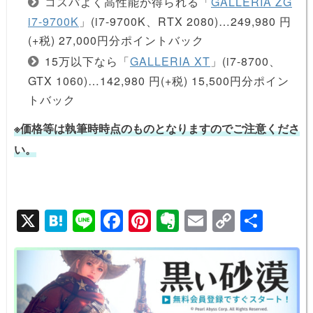
コスパよく高性能が得られる「
GALLERIA ZG
i7-9700K
」(i7-9700K、RTX 2080)…249,980 円
(+税) 27,000円分ポイントバック
15万以下なら「
GALLERIA XT
」(i7-8700、
GTX 1060)…142,980 円(+税) 15,500円分ポイン
トバック
※価格等は執筆時時点のものとなりますのでご注意くださ
い。
X
H
Li
F
Pi
E
E
C
共
at
n
a
nt
v
m
o
有
e
e
c
er
er
ail
p
n
e
e
n
y
a
b
st
ot
Li