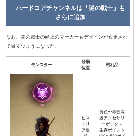
ハードコアチャンネルは「謎の戦士」も
さらに追加
なお、謎の戦士の頭上のマーカーもデザインが変更され
て目立つようになった。
登場
モンスター
戦利品
位置
黄色〜赤色等
ヒス
級アクセサリ
トリ
ーボックス
ア遺
生存ポイント
跡
400〜500ポイ