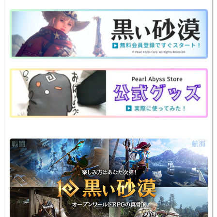
at
n
a
nt
v
m
o
有
e
e
c
er
er
ail
p
n
e
e
n
y
a
b
st
ot
Li
o
e
n
o
k
k