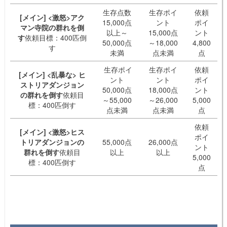
生存点数
生存ポイ
依頼
[メイン] <激怒>アク
15,000点
ント
ポイ
マン寺院の群れを倒
以上～
15,000点
ント
す
依頼目標：400匹倒
50,000点
～18,000
4,800
す
未満
点未満
点
生存ポイ
生存ポイ
依頼
[メイン] <乱暴な> ヒ
ント
ント
ポイ
ストリアダンジョン
50,000点
18,000点
ント
の群れを倒す
依頼目
～55,000
～26,000
5,000
標：400匹倒す
点未満
点未満
点
依頼
[メイン] <激怒>ヒス
ポイ
トリアダンジョンの
55,000点
26,000点
ント
群れを倒す
依頼目
以上
以上
5,000
標：400匹倒す
点