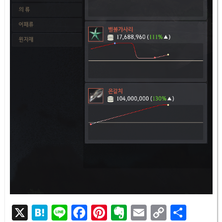
X
H
Li
F
Pi
E
E
C
共