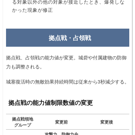
る対象以外の他の対象が接近したとき、爆発しな
かった現象が修正
拠点戦・占領戦
拠点戦、占領戦の能力値が変更。城砦や付属建物の防御
力も調整される。
城塞復活時の無敵効果持続時間は従来から3秒減少する。
拠点戦の能力値制限数値の変更
拠点戦領地
変更前
変更後
グループ
攻撃力、防御力合