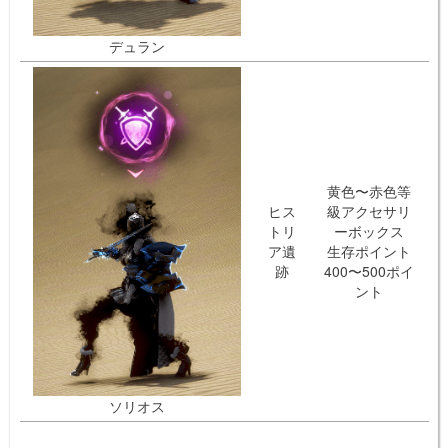
デュラン
黄色〜赤色等
ヒス
級アクセサリ
トリ
ーボックス
ア遺
生存ポイント
跡
400〜500ポイ
ント
ソリオス