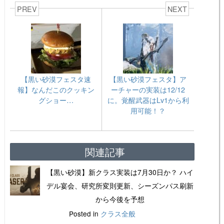
PREV
NEXT
【黒い砂漠フェスタ速
【黒い砂漠フェスタ】ア
報】なんだこのクッキン
ーチャーの実装は12/12
グショー…
に。覚醒武器はLv1から利
用可能！？
関連記事
【黒い砂漠】新クラス実装は7月30日か？ ハイ
デル宴会、研究所変則更新、シーズンパス刷新
から今後を予想
Posted in
クラス全般