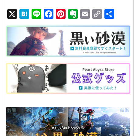
X
H
Li
F
Pi
E
E
C
共
at
n
a
nt
v
m
o
有
e
e
c
er
er
ail
p
n
e
e
n
y
a
b
st
ot
Li
o
e
n
o
k
k