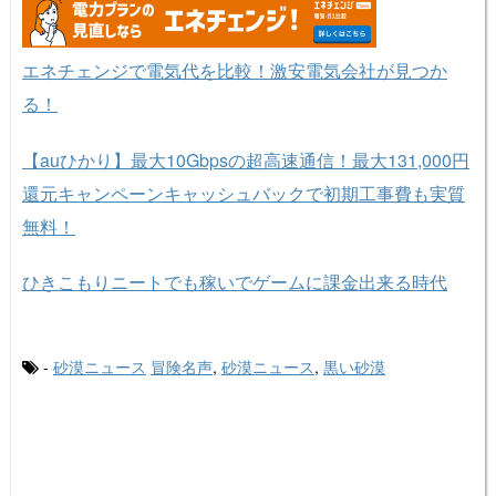
エネチェンジで電気代を比較！激安電気会社が見つか
る！
【auひかり】最大10Gbpsの超高速通信！最大131,000円
還元キャンペーンキャッシュバックで初期工事費も実質
無料！
ひきこもりニートでも稼いでゲームに課金出来る時代
-
砂漠ニュース
冒険名声
,
砂漠ニュース
,
黒い砂漠