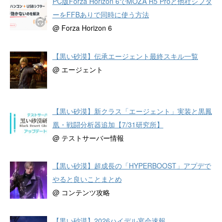
PC版Forza Horizon 6でMOZA R5 Proと他社シフタ
ーをFFBありで同時に使う方法
@ Forza Horizon 6
【黒い砂漠】伝承エージェント最終スキル一覧
@ エージェント
【黒い砂漠】新クラス「エージェント」実装と黒鳳
凰・戦闘分析器追加【7/31研究所】
@ テストサーバー情報
【黒い砂漠】超成長の「HYPERBOOST」アプデで
やると良いことまとめ
@ コンテンツ攻略
【黒い砂漠】2026ハイデル宴会速報