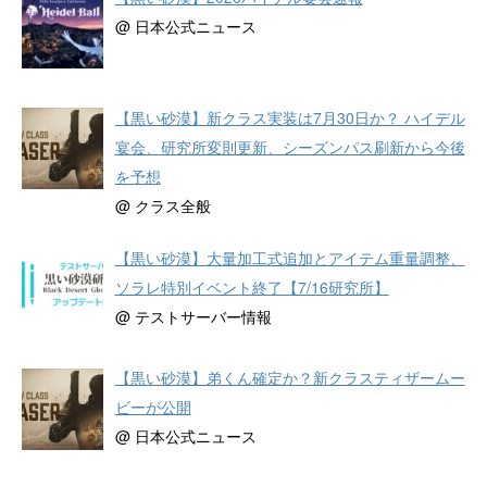
@ 日本公式ニュース
【黒い砂漠】新クラス実装は7月30日か？ ハイデル
宴会、研究所変則更新、シーズンパス刷新から今後
を予想
@ クラス全般
【黒い砂漠】大量加工式追加とアイテム重量調整、
ソラレ特別イベント終了【7/16研究所】
@ テストサーバー情報
【黒い砂漠】弟くん確定か？新クラスティザームー
ビーが公開
@ 日本公式ニュース