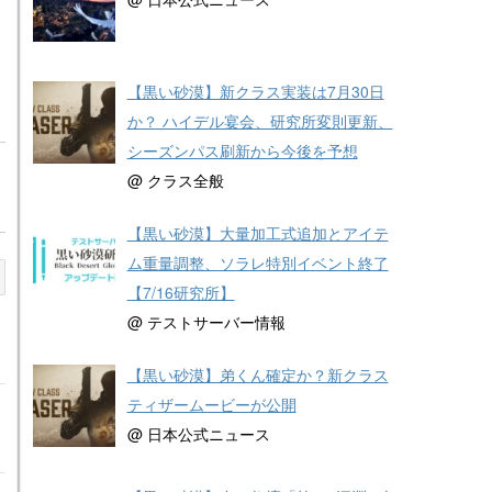
【黒い砂漠】新クラス実装は7月30日
か？ ハイデル宴会、研究所変則更新、
シーズンパス刷新から今後を予想
@ クラス全般
【黒い砂漠】大量加工式追加とアイテ
ム重量調整、ソラレ特別イベント終了
【7/16研究所】
@ テストサーバー情報
【黒い砂漠】弟くん確定か？新クラス
ティザームービーが公開
@ 日本公式ニュース