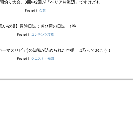
間釣り大会、3回中2回が「ベリア村海辺」ですけども
Posted in
金策
黒い砂漠】冒険日誌：叫び屋の日誌 1巻
Posted in
コンテンツ攻略
カーマスリビア)の知識が込められた本棚」は取っておこう！
Posted in
クエスト・知識