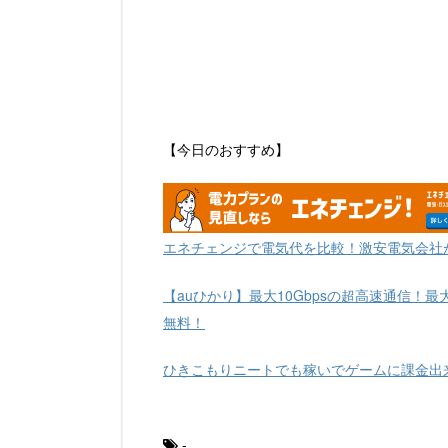
【今日のおすすめ】
エネチェンジで電気代を比較！激安電気会社
【auひかり】最大10Gbpsの超高速通信！最
無料！
ひきこもりニートでも稼いでゲームに課金出
-