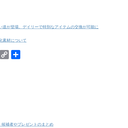
い道が登場。デイリーで特別なアイテムの交換が可能に
化素材について
E
C
共
m
o
有
ail
p
y
Li
n
k
、候補者やプレゼントのまとめ