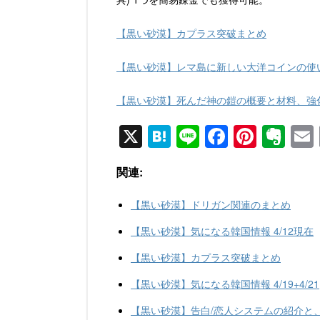
【黒い砂漠】カプラス突破まとめ
【黒い砂漠】レマ島に新しい大洋コインの使
【黒い砂漠】死んだ神の鎧の概要と材料、強
X
H
Li
F
Pi
E
at
n
a
nt
v
関連:
e
e
c
er
er
n
e
e
n
【黒い砂漠】ドリガン関連のまとめ
a
b
st
ot
【黒い砂漠】気になる韓国情報 4/12現在
o
e
【黒い砂漠】カプラス突破まとめ
o
【黒い砂漠】気になる韓国情報 4/19+4/21
k
【黒い砂漠】告白/恋人システムの紹介と