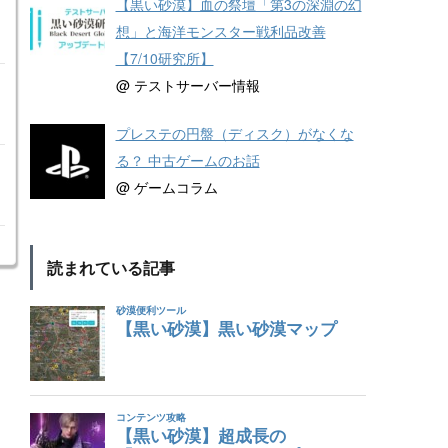
【黒い砂漠】血の祭壇「第3の深淵の幻
想」と海洋モンスター戦利品改善
【7/10研究所】
@ テストサーバー情報
プレステの円盤（ディスク）がなくな
る？ 中古ゲームのお話
@ ゲームコラム
読まれている記事