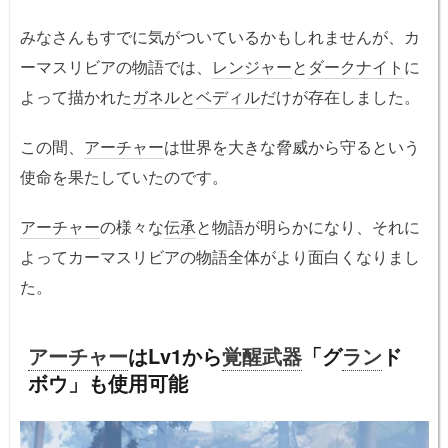
みなさんもすでに気がついているかもしれませんが、カ
ーマスリビアの物語では、
レンジャー
と
ダークナイト
に
よって描かれた
ガネル
と
ベディル
だけが存在しました。
この間、
アーチャー
は世界を大きな脅威から守るという
使命を果たしていたのです。
アーチャー
の様々な
伝承
と物語が明らかになり、それに
よってカーマスリビアの物語全体がより面白くなりまし
た。
アーチャー
はLv1から
覚醒武器
「グ
ラン
ド
ボウ」も使用可能