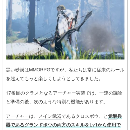
黒い砂漠はMMORPGですが、私たちは常に従来のルール
を超えてもっと楽しくしようとしてきました。
17番目のクラスとなる
アーチャー
実装では、一連の議論
と準備の後、次のような特別な機能があります。
アーチャー
は、
メイン武器
であるクロスボウ、と
覚醒
兵
器であるグ
ラン
ドボウの両方のスキルをLv1から使用で