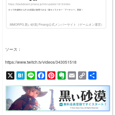
https://blackdesert.pmang.jp/info/update/1815/index
キャラ作成時から2つの武器が使用できる！新キャラクター「アーチャー」実装！
MMORPG 黒い砂漠| Pmang公式メンバーサイト（ゲームオン運営）
3 Share
ソース：
https://www.twitch.tv/videos/343051518
X
H
Li
F
Pi
E
E
C
共
at
n
a
nt
v
m
o
有
e
e
c
er
er
ail
p
n
e
e
n
y
a
b
st
ot
Li