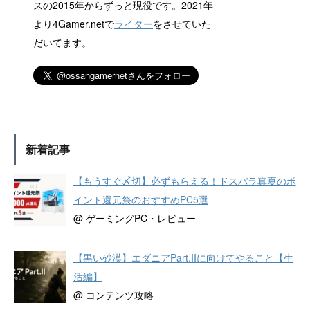
スの2015年からずっと現役です。2021年
より4Gamer.netで
ライター
をさせていた
だいてます。
新着記事
【もうすぐ〆切】必ずもらえる！ドスパラ真夏のポ
イント還元祭のおすすめPC5選
@ ゲーミングPC・レビュー
【黒い砂漠】エダニアPart.IIに向けてやること【生
活編】
@ コンテンツ攻略