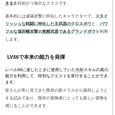
きる
多目的かつ強力なクラスです。
基本的には遠隔攻撃に特化したキャラクターで、
スタイ
リッシュな戦闘に特化した主武器のクロスボウ
と、
パワ
フルな遠距離攻撃の
覚醒武器
であるグ
ラン
ドボウ
を利用
します。
LV56で本来の能力を発揮
レベル56に達したときに使用していた
覚醒
スキルの真の
能力を利用して、特別なクエストを実行することができ
ます。
皆さんが常に見てきた既存の新クラスから脱却しようと
する試みであり、既存の冒険者にとっても新しい冒険を
感じることができます。