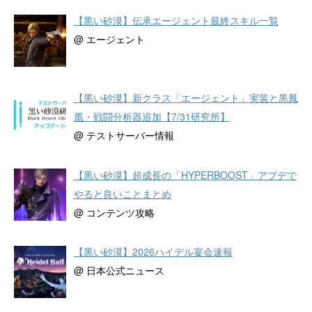
【黒い砂漠】伝承エージェント最終スキル一覧
@ エージェント
【黒い砂漠】新クラス「エージェント」実装と黒鳳
凰・戦闘分析器追加【7/31研究所】
@ テストサーバー情報
【黒い砂漠】超成長の「HYPERBOOST」アプデで
やると良いことまとめ
@ コンテンツ攻略
【黒い砂漠】2026ハイデル宴会速報
@ 日本公式ニュース