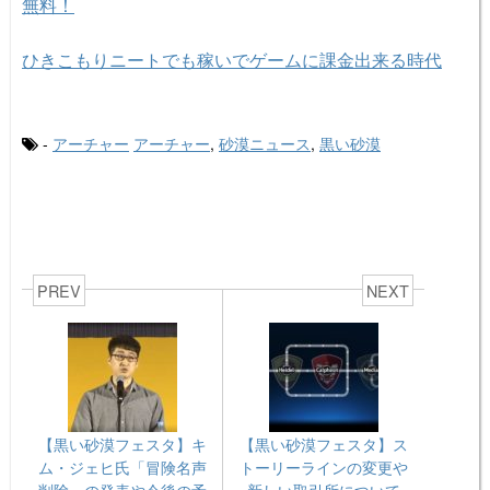
無料！
ひきこもりニートでも稼いでゲームに課金出来る時代
-
アーチャー
アーチャー
,
砂漠ニュース
,
黒い砂漠
PREV
NEXT
【黒い砂漠フェスタ】キ
【黒い砂漠フェスタ】ス
ム・ジェヒ氏「冒険名声
トーリーラインの変更や
削除」の発表や今後の予
新しい取引所について