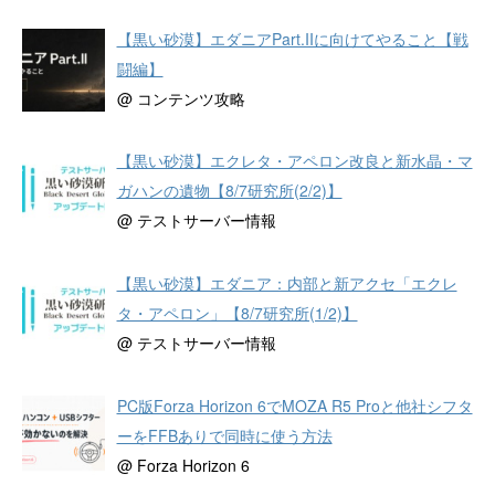
【黒い砂漠】エダニアPart.IIに向けてやること【戦
闘編】
@ コンテンツ攻略
【黒い砂漠】エクレタ・アペロン改良と新水晶・マ
ガハンの遺物【8/7研究所(2/2)】
@ テストサーバー情報
【黒い砂漠】エダニア：内部と新アクセ「エクレ
タ・アペロン」【8/7研究所(1/2)】
@ テストサーバー情報
PC版Forza Horizon 6でMOZA R5 Proと他社シフタ
ーをFFBありで同時に使う方法
@ Forza Horizon 6