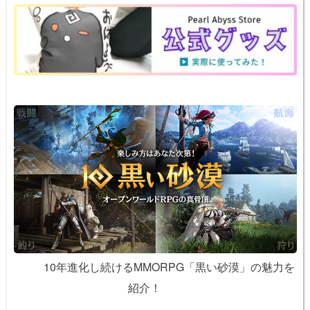
o
e
n
o
k
k
10年進化し続けるMMORPG「黒い砂漠」の魅力を
紹介！