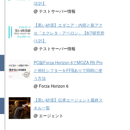
(2/2)】
@ テストサーバー情報
【黒い砂漠】エダニア：内部と新アク
セ「エクレタ・アペロン」【8/7研究所
(1/2)】
@ テストサーバー情報
PC版Forza Horizon 6でMOZA R5 Pro
と他社シフターをFFBありで同時に使
う方法
@ Forza Horizon 6
【黒い砂漠】伝承エージェント最終ス
キル一覧
@ エージェント