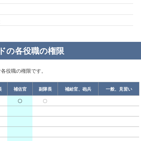
と
ドの各役職の権限
む各役職の権限です。
長
補佐官
副隊長
補給官、砲兵
一般、見習い
〇
〇