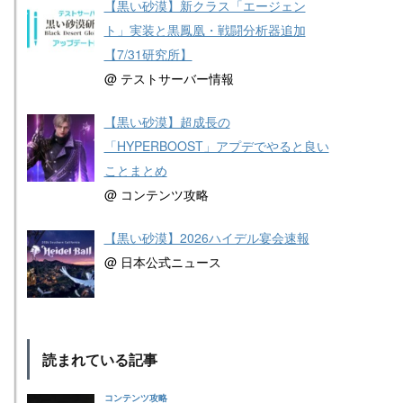
【黒い砂漠】新クラス「エージェン
ト」実装と黒鳳凰・戦闘分析器追加
【7/31研究所】
@ テストサーバー情報
【黒い砂漠】超成長の
「HYPERBOOST」アプデでやると良い
ことまとめ
@ コンテンツ攻略
【黒い砂漠】2026ハイデル宴会速報
@ 日本公式ニュース
読まれている記事