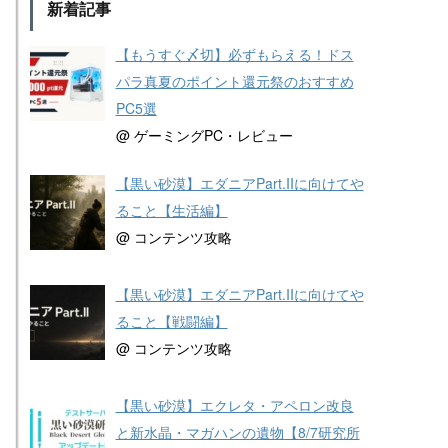
新着記事
【もうすぐ〆切】必ずもらえる！ドス
パラ真夏のポイント還元祭のおすすめ
PC5選
@ ゲーミングPC・レビュー
【黒い砂漠】エダニアPart.IIに向けてや
ること【生活編】
@ コンテンツ攻略
【黒い砂漠】エダニアPart.IIに向けてや
ること【戦闘編】
@ コンテンツ攻略
【黒い砂漠】エクレタ・アペロン改良
と新水晶・マガハンの遺物【8/7研究所