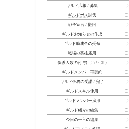
ギルド広報 / 募集
〇
ギルドボス
討伐
〇
戦争宣言 / 撤回
〇
ギルドお知らせの作成
〇
ギルド助成金の受領
〇
戦場の英雄雇用
〇
保護人数の付与( 〇n / 〇ff )
〇
ギルドメンバー再契約
〇
ギルド任務の受諾 / 完了
〇
ギルドスキル使用
〇
ギルドメンバー雇用
〇
ギルド紹介の編集
〇
今日の一言の編集
〇
ギルドアイテム修理
〇