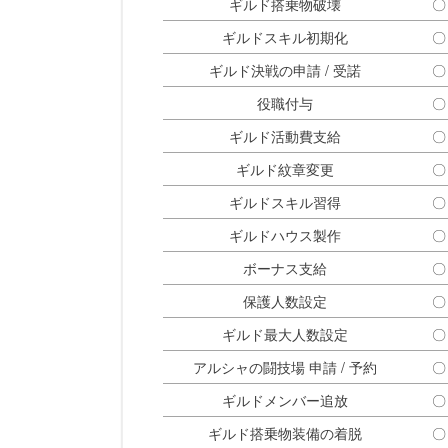
ギルド搭乗物破壊
〇
ギルドスキル初期化
〇
ギルド決戦の申請 / 受諾
〇
役職付与
〇
ギルド活動費支給
〇
ギルド紋章変更
〇
ギルドスキル習得
〇
ギルドハウス製作
〇
ボーナス支給
〇
保護人数設定
〇
ギルド最大人数設定
〇
アルシャの闘技場 申請 / 予約
〇
ギルドメンバー追放
〇
ギルド搭乗物装備の着脱
〇