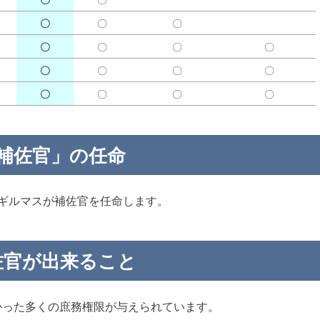
〇
〇
〇
〇
〇
〇
〇
〇
〇
〇
〇
〇
〇
〇
〇
補佐官」の任命
ギルマスが補佐官を任命します。
佐官が出来ること
かった多くの庶務権限が与えられています。