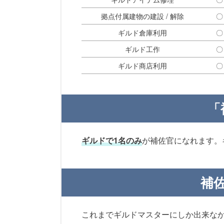
拠点付属建物の建設 / 解除
〇
ギルド倉庫利用
〇
ギルド工作
〇
ギルド商店利用
〇
「
ギルドで1名のみ
が補佐官になれます。
補
これまでギルドマスターにしか出来な