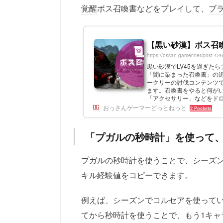
覚醒
ボス召喚書などをプレイして、
ブ
【黒い砂漠】ボス召
https://ossan-gamer.net/post-42
黒い砂漠でLV45を過ぎたら
「闇に染まった召喚書」の
ークリーの討伐コンテンツ
ます。召喚書をやると何がい
「アクセサリー」などをドロ
たボス)この3点が魅力です。ブ
おっさんゲーマーどっとねっと
2 Pockets
「プガルの秒時計」を使って、
プガルの秒時計を使うことで、シーズ
キル経験値をコピーできます。
例えば、シーズンでコルセアを使って
てから秒時計を使うことで、もう1キャ