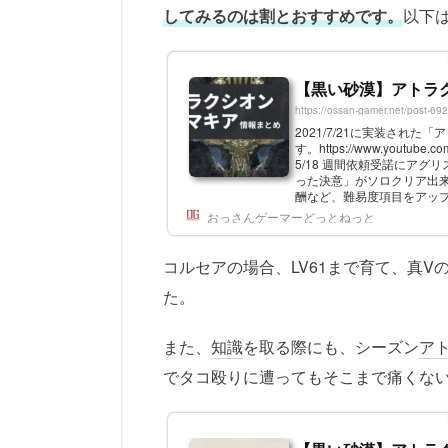
してみるのは割とおすすめです。
以下
【黒い砂漠】アトラ
https://ossan-gamer.net/post-69
2021/7/21に実装さ
す。https://www.youtub
5/18 週間依頼受諾にアグリス
った決意」がソロクリア出来るよ
酬など、難易度項目をアップデー
2021/7/21 日本実装。じわじ
おっさんゲーマーどっとねっと
コルセアの場合、LV61まで育て、真V
た。
また、
知識
を取る際にも、シーズン
ア
でタコ殴りに遭ってもそこまで痛くな