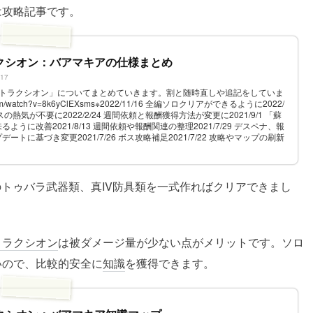
は攻略記事です。
クシオン：バアマキアの仕様まとめ
217
れた「アトラクシオン」についてまとめていきます。割と随時直しや追記をしていま
e.com/watch?v=8k6yClEXsms※2022/11/16 全編ソロクリアができるように2022/
の熱気が不要に2022/2/24 週間依頼と報酬獲得方法が変更に2021/9/1 「蘇
うに改善2021/8/13 週間依頼や報酬関連の整理2021/7/29 デスペナ、報
トに基づき変更2021/7/26 ボス攻略補足2021/7/22 攻略やマップの刷新
わ直...
のトゥバラ武器類、真IV防具類を一式作ればクリアできまし
トラクシオン
は被ダメージ量が少ない点がメリットです。ソロ
いので、比較的安全に
知識
を獲得できます。