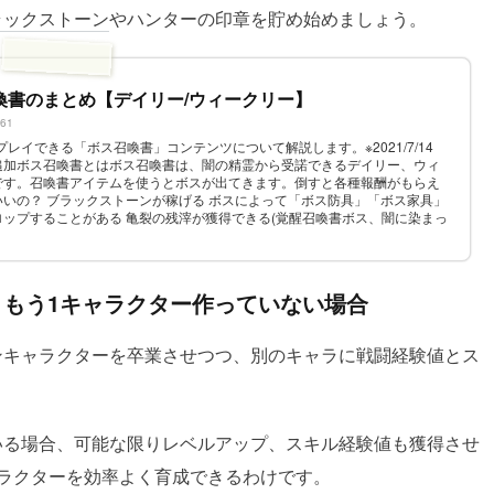
ラックストーン
やハンターの印章を貯め始めましょう。
喚書のまとめ【デイリー/ウィークリー】
661
プレイできる「ボス召喚書」コンテンツについて解説します。※2021/7/14
追加ボス召喚書とはボス召喚書は、闇の精霊から受諾できるデイリー、ウィ
です。召喚書アイテムを使うとボスが出てきます。倒すと各種報酬がもらえ
いの？ ブラックストーンが稼げる ボスによって「ボス防具」「ボス家具」
ップすることがある 亀裂の残滓が獲得できる(覚醒召喚書ボス、闇に染まっ
ラック...
もう1キャラクター作っていない場合
ンキャラクターを卒業させつつ、別のキャラに戦闘経験値とス
いる場合、可能な限りレベルアップ、スキル経験値も獲得させ
ラクターを効率よく育成できるわけです。