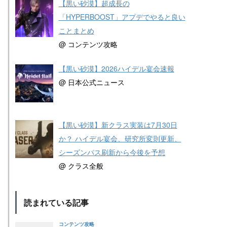
【黒い砂漠】超成長の
「HYPERBOOST」アプデでやると良い
ことまとめ
@ コンテンツ攻略
【黒い砂漠】2026ハイデル宴会速報
@ 日本公式ニュース
【黒い砂漠】新クラス実装は7月30日
か？ ハイデル宴会、研究所変則更新、
シーズンパス刷新から今後を予想
@ クラス全般
読まれている記事