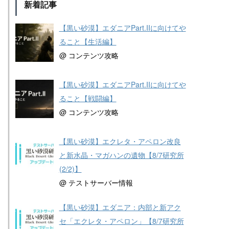
新着記事
【黒い砂漠】エダニアPart.IIに向けてや
ること【生活編】
@ コンテンツ攻略
【黒い砂漠】エダニアPart.IIに向けてや
ること【戦闘編】
@ コンテンツ攻略
【黒い砂漠】エクレタ・アペロン改良
と新水晶・マガハンの遺物【8/7研究所
(2/2)】
@ テストサーバー情報
【黒い砂漠】エダニア：内部と新アク
セ「エクレタ・アペロン」【8/7研究所