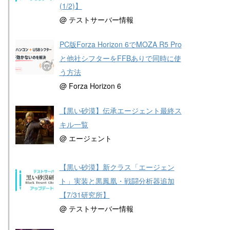
(1/2)】
@ テストサーバー情報
PC版Forza Horizon 6でMOZA R5 Pro
と他社シフターをFFBありで同時に使
う方法
@ Forza Horizon 6
【黒い砂漠】伝承エージェント最終ス
キル一覧
@ エージェント
【黒い砂漠】新クラス「エージェン
ト」実装と黒鳳凰・戦闘分析器追加
【7/31研究所】
@ テストサーバー情報