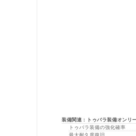
装備関連：トゥバラ装備オンリ
トゥバラ装備の強化確率
最大耐久度復旧