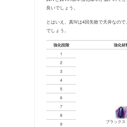
良いでしょう。
とはいえ、真IVは4回失敗で天井なので
でしょう。
強化段階
強化材
1
2
3
4
5
6
7
8
ブラックス
9