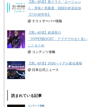
【黒い砂漠】新クラス「エージェン
ト」実装と黒鳳凰・戦闘分析器追加
【7/31研究所】
@ テストサーバー情報
【黒い砂漠】超成長の
「HYPERBOOST」アプデでやると良い
ことまとめ
@ コンテンツ攻略
【黒い砂漠】2026ハイデル宴会速報
@ 日本公式ニュース
読まれている記事