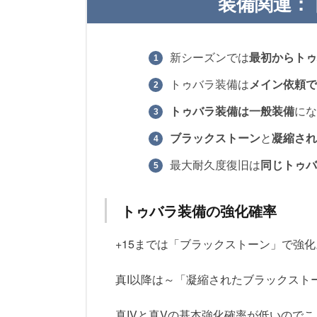
装備関連：
新シーズンでは
最初からトゥ
トゥバラ装備は
メイン依頼で
トゥバラ装備は一般装備
にな
ブラックストーン
と
凝縮され
最大耐久度復旧は
同じトゥバ
トゥバラ装備の強化確率
+15までは「ブラックストーン」で強化
真I以降は～「凝縮されたブラックストー
真IVと真Vの基本強化確率が低いので