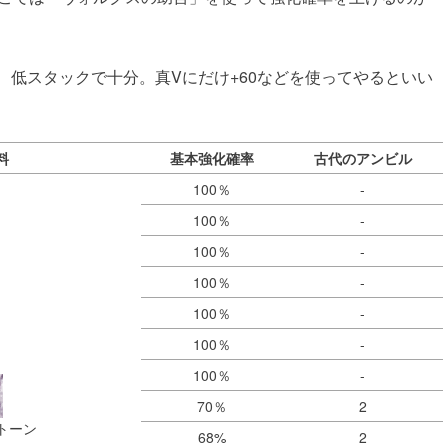
、低スタックで十分。真Vにだけ+60などを使ってやるといい
料
基本強化確率
古代のアンビル
100％
-
100％
-
100％
-
100％
-
100％
-
100％
-
100％
-
70％
2
トーン
68%
2