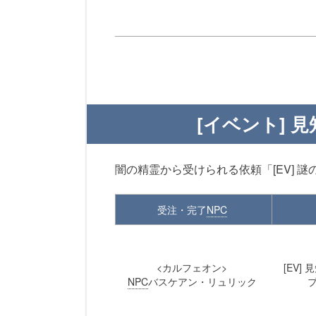
[イベント] 
闇の精霊から受けられる依頼「[EV] 
受注・完了
NPC
<カルフェオン>
[EV]
NPC
バスケアン・リュリック