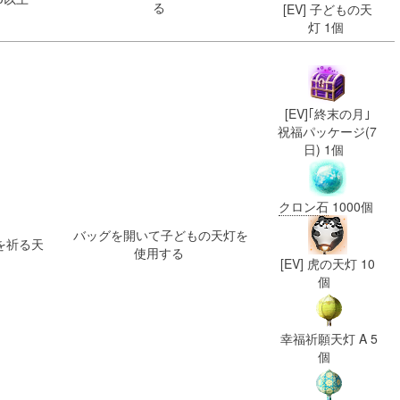
る
[EV] 子どもの天
灯 1個
[EV]｢終末の月｣
祝福パッケージ(7
日) 1個
クロン石
1000個
ー
バッグを開いて子どもの天灯を
幸福を祈る天
使用する
[EV] 虎の天灯 10
個
幸福祈願天灯 A 5
個