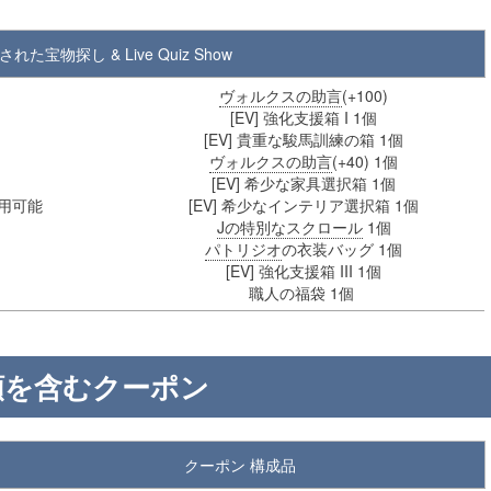
れた宝物探し & Live Quiz Show
ヴォルクスの助言
(+100)
[EV] 強化支援箱 I 1個
[EV] 貴重な駿馬訓練の箱 1個
ヴォルクスの助言
(+40) 1個
[EV] 希少な家具選択箱 1個
で使用可能
[EV] 希少なインテリア選択箱 1個
Jの特別なスクロール
1個
パトリジオ
の衣装バッグ 1個
[EV] 強化支援箱 III 1個
職人の福袋 1個
頼を含むクーポン
クーポン 構成品