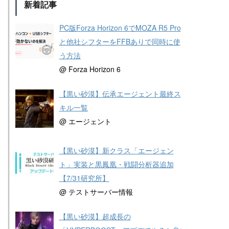
新着記事
PC版Forza Horizon 6でMOZA R5 Pro
と他社シフターをFFBありで同時に使
う方法
@ Forza Horizon 6
【黒い砂漠】伝承エージェント最終ス
キル一覧
@ エージェント
【黒い砂漠】新クラス「エージェン
ト」実装と黒鳳凰・戦闘分析器追加
【7/31研究所】
@ テストサーバー情報
【黒い砂漠】超成長の