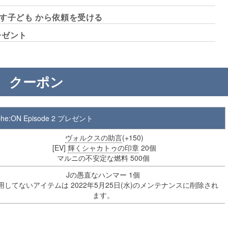
ばす子ども から依頼を受ける
レゼント
クーポン
phe:ON Episode 2 プレゼント
ヴォルクスの助言
(+150)
[EV]
輝くシャカトゥの印章
20個
マルニの不安定な燃料 500個
Jの愚直なハンマー 1個
用してないアイテムは 2022年5月25日(水)のメンテナンスに削除され
ます。