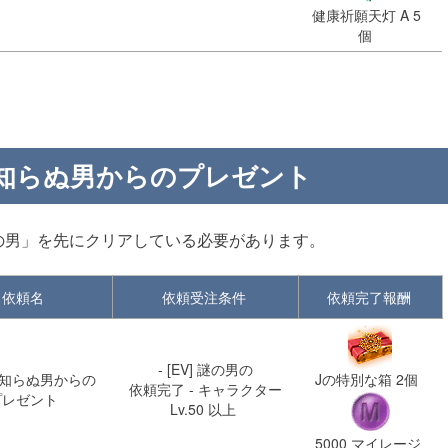
健康祈願天灯 A 5
個
見知らぬ男からのプレゼント
謎の男」を先にクリアしている必要があります。
依頼名
依頼受注条件
依頼完了報酬
- [EV] 謎の男の
 見知らぬ男からの
Jの特別な箱 2個
依頼完了 - キャラクター
プレゼント
Lv.50 以上
5000
マイレージ