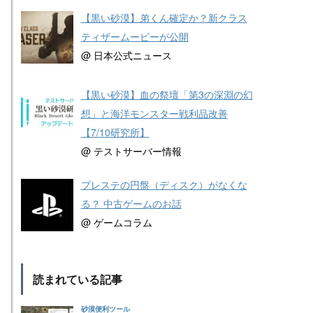
【黒い砂漠】弟くん確定か？新クラス
ティザームービーが公開
@ 日本公式ニュース
【黒い砂漠】血の祭壇「第3の深淵の幻
想」と海洋モンスター戦利品改善
【7/10研究所】
@ テストサーバー情報
プレステの円盤（ディスク）がなくな
る？ 中古ゲームのお話
@ ゲームコラム
読まれている記事