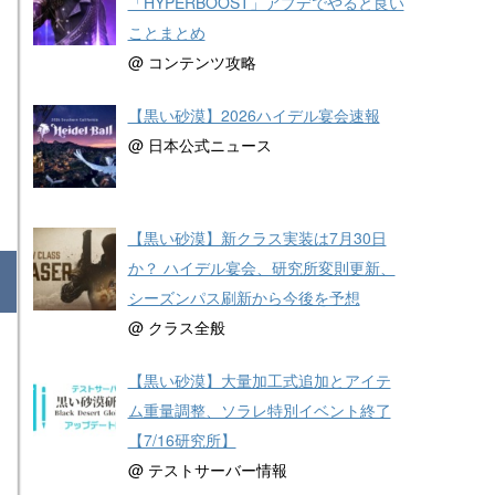
「HYPERBOOST」アプデでやると良い
ことまとめ
@ コンテンツ攻略
【黒い砂漠】2026ハイデル宴会速報
@ 日本公式ニュース
【黒い砂漠】新クラス実装は7月30日
か？ ハイデル宴会、研究所変則更新、
シーズンパス刷新から今後を予想
@ クラス全般
【黒い砂漠】大量加工式追加とアイテ
ム重量調整、ソラレ特別イベント終了
【7/16研究所】
@ テストサーバー情報