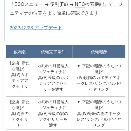
「ESCメニュー → 便利(F8) →
NPC
検索機能」で、ジ
ェティナの位置をより簡単に確認できます。
2022/12/28 アップデート
依頼名
依頼完了条件
依頼報酬
[交換] 新た
<終末の月管理人
▼ 下記の報酬のうち1つ
な選択：
>ジェティナに
選択
真(V)カポ
真(V)等級のカポ
(IV)段階のカポティアネ
ティアア
ティアアクセサ
ックレス/リング/ベルト/
クセサリ
リーを渡す
イヤリング
ー
[交換] 新た
<終末の月管理人
▼ 下記の報酬のうち1つ
な選択：
>ジェティナに
選択
真(V)雲の
真(V)等級の雲の
真(IV)等級の雲のネック
アクセサ
アクセサリーを
レス/リング/ベルト/イヤ
リー
渡す
リング