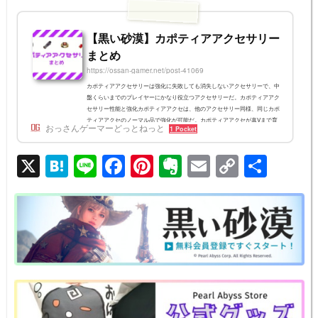
【黒い砂漠】カポティアアクセサリー
まとめ
https://ossan-gamer.net/post-41069
カポティアアクセサリーは強化に失敗しても消失しないアクセサリーで、中
盤くらいまでのプレイヤーにかなり役立つアクセサリーだ。カポティアアク
セサリー性能と強化カポティアアクセは、他のアクセサリー同様、同じカポ
ティアアクセのノーマル品で強化が可能だ。カポティアアクセが真Vまで育
おっさんゲーマーどっとねっと
1 Pocket
てば、真IV黄色アクセと同等になるものが多い。カポティアイヤリングだけ
は攻撃力が上がらず、防御や命中が強化されていく。強化時の性能カポティ
X
H
Li
F
Pi
E
E
C
共
アネックレス基本効果：攻撃力25 /命中力16真１攻撃力26 /命中力16真２攻撃
力27 /命中力17真３攻...
at
n
a
nt
v
m
o
有
e
e
c
er
er
ail
p
n
e
e
n
y
a
b
st
ot
Li
o
e
n
o
k