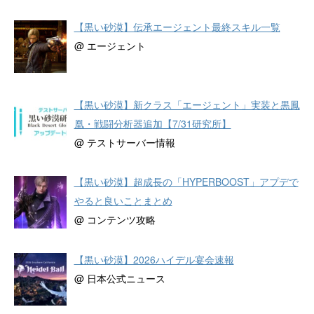
【黒い砂漠】伝承エージェント最終スキル一覧
@ エージェント
【黒い砂漠】新クラス「エージェント」実装と黒鳳
凰・戦闘分析器追加【7/31研究所】
@ テストサーバー情報
【黒い砂漠】超成長の「HYPERBOOST」アプデで
やると良いことまとめ
@ コンテンツ攻略
【黒い砂漠】2026ハイデル宴会速報
@ 日本公式ニュース