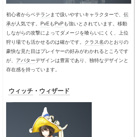
初心者からベテ
ラン
まで扱いやすいキャラクターで、
伝
承
が人気です。
PvE
も
PvP
も強いとされています。移動
しながらの攻撃によってダメージを喰らいにくく、上位
狩り場でも活かせるのは確かです。
クラス名
のとおりの
豪快な見た目はプレイヤーの好みがわかれるところです
が、
アバター
デザインは豊富であり、独特なデザインと
存在感を持っています。
ウィッチ
・
ウィザード