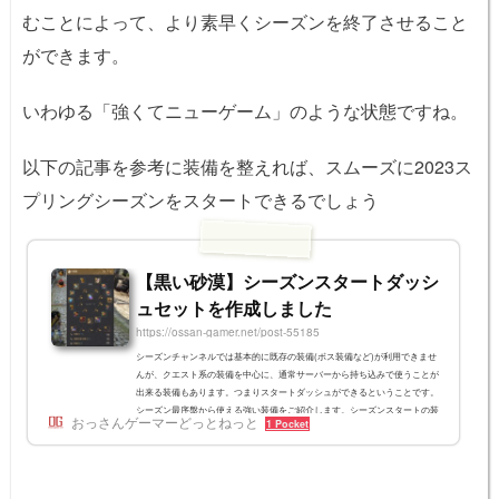
むことによって、より素早くシーズンを終了させること
ができます。
いわゆる「強くてニューゲーム」のような状態ですね。
以下の記事を参考に装備を整えれば、スムーズに2023ス
プリングシーズンをスタートできるでしょう
【黒い砂漠】シーズンスタートダッシ
ュセットを作成しました
https://ossan-gamer.net/post-55185
シーズンチャンネルでは基本的に既存の装備(ボス装備など)が利用できませ
んが、クエスト系の装備を中心に、通常サーバーから持ち込みで使うことが
出来る装備もあります。つまりスタートダッシュができるということです。
シーズン最序盤から使える強い装備をご紹介します。シーズンスタートの装
おっさんゲーマーどっとねっと
1 Pocket
備例アイテム入手方法荒削りの峡谷のヘルムメディアメイン依頼吹き荒ぶ魔
力のアーマーメディアメイン依頼名誉闘士のグローブバレンシアメイン依頼
勇猛なカタンの軍靴バレンシアメイン依頼漆闇武器メディアメイン依頼終了
後「宵闇の武器」と「...