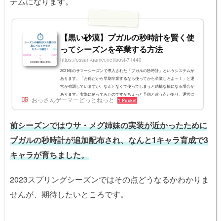
テムになります。
【黒い砂漠】プガルの秒時計を賢く使
ってシーズンを卒業する方法
https://ossan-gamer.net/post-71440
2021年のサマーシーズンで導入された「プガルの秒時計」というシステムが
あります。「お得だから早期卒業するなら使ってから卒業しろよ～！」と運
営が強調していますが、なんとなくで使ってしまうと結構な損になる場合が
あります。実際に使ってみたのですがちょっと予想と違う点があり、運営に
おっさんゲーマーどっとねっと
1 Pocket
仕様を問い合わせたりもしました。というわけで今回は「プガルの秒時計」
をどのタイミングで使うのが良いのか？卒業の最適時期はいつなのか？とい
うことも考えつつ、使い方を紹介します。本稿は2021年サマーシーズン時点
前シーズンではウサ・メグ姉妹の実装が近かったために
の情報をベースにして...
プガルの秒時計が追加配布され、なんと1キャラ育成で3
キャラが育ちました。
2023スプリングシーズンではその点どうなるかわかりま
せんが、期待したいところです。