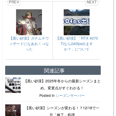
PREV
NEXT
【黒い砂漠】ガチムチウ
【黒い砂漠】「RTX 4070
ィザードになあれ！→な
Tiなら240fps出ます
った
か？」について
関連記事
【黒い砂漠】2025年冬からの最新シーズンまと
め。変更点がすぐわかる！
Posted in
シーズンサーバー
【黒い砂漠】シーズンが変わる！？12/18で一
旦「修了」処理