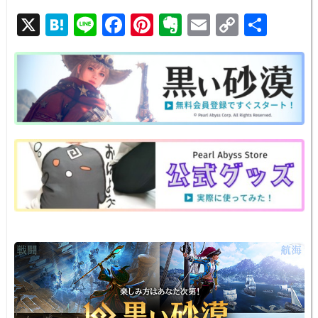
X
H
Li
F
Pi
E
E
C
共
at
n
a
nt
v
m
o
有
e
e
c
er
er
ail
p
n
e
e
n
y
a
b
st
ot
Li
o
e
n
o
k
k