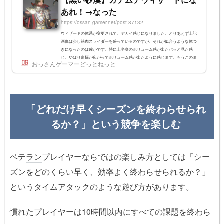
あれ！→なった
https://ossan-gamer.net/post-87132
ウィザードの体系が変更されて、デカイ感じになりました。とりあえず上記
画像は少し筋肉スライダーを盛っているのですが、それが似合うような体つ
きになったのは確かです。特に上半身のボリューム感が出たパッと見た感
じ、やはり肩幅が広がってボリューム感が出たように感じます。もうこのま
おっさんゲーマーどっとねっと
ま大剣持たせて突っ込ませても似合いそうなくらいです。ウィザードは元々
は「おじいちゃんキャラ」として登場し、後に若者モデルが追加されるとい
う異例のクラスでもありました。もちろん今でもおじいモデルは作れます。
そして、おじいモデルの...
「どれだけ早くシーズンを終わらせられ
るか？」という競争を楽しむ
ベテ
ラン
プレイヤーならではの楽しみ方としては「シー
ズンをどのくらい早く、効率よく終わらせられるか？」
というタイムアタックのような遊び方があります。
慣れたプレイヤーは10時間以内にすべての課題を終わら