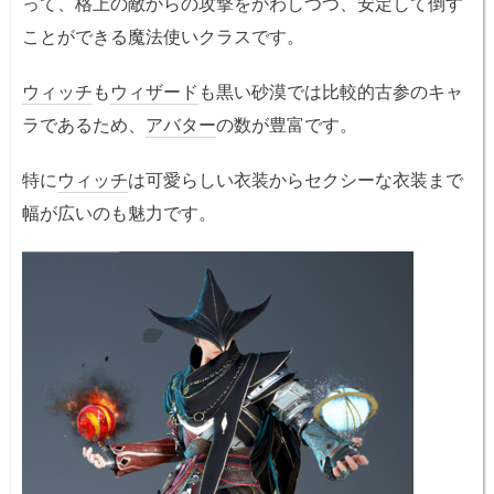
って、格上の敵からの攻撃をかわしつつ、安定して倒す
ことができる魔法使いクラスです。
ウィッチ
も
ウィザード
も黒い砂漠では比較的古参のキャ
ラであるため、
アバター
の数が豊富です。
特に
ウィッチ
は可愛らしい衣装からセクシーな衣装まで
幅が広いのも魅力です。